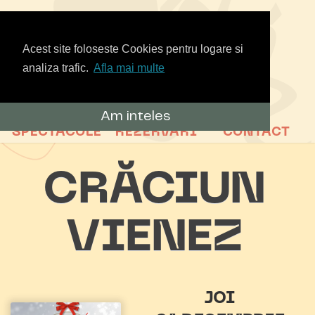
Acest site foloseste Cookies pentru logare si
analiza trafic.
Afla mai multe
Am inteles
SPECTACOLE
REZERVARI
CONTACT
CRĂCIUN
VIENEZ
JOI