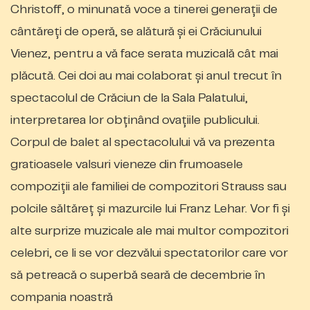
Christoff, o minunată voce a tinerei generații de
cântăreți de operă, se alătură și ei Crăciunului
Vienez, pentru a vă face serata muzicală cât mai
plăcută. Cei doi au mai colaborat și anul trecut în
spectacolul de Crăciun de la Sala Palatului,
interpretarea lor obținând ovațiile publicului.
Corpul de balet al spectacolului vă va prezenta
gratioasele valsuri vieneze din frumoasele
compoziții ale familiei de compozitori Strauss sau
polcile săltăreț și mazurcile lui Franz Lehar. Vor fi și
alte surprize muzicale ale mai multor compozitori
celebri, ce li se vor dezvălui spectatorilor care vor
să petreacă o superbă seară de decembrie în
compania noastră