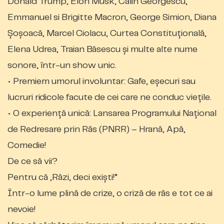
Donald Trump, Elon Musk, Călin Georgescu,
Emmanuel si Brigitte Macron, George Simion, Diana
Șoșoacă, Marcel Ciolacu, Curtea Constituțională,
Elena Udrea, Traian Băsescu și multe alte nume
sonore, într-un show unic.
• Premiem umorul involuntar: Gafe, eșecuri sau
lucruri ridicole facute de cei care ne conduc viețile.
• O experiență unică: Lansarea Programului Național
de Redresare prin Râs (PNRR) – Hrană, Apă,
Comedie!
De ce să vii?
Pentru că „Râzi, deci exiști!”
Într-o lume plină de crize, o criză de râs e tot ce ai
nevoie!