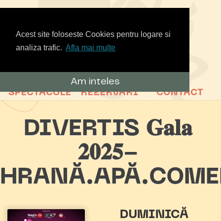
Acest site foloseste Cookies pentru logare si
analiza trafic.
Afla mai multe
Am inteles
SPECTACOLE
REZERVARI
CONTACT
DIVERTIS 𝐆𝐚𝐥𝐚
𝟐𝟎𝟐𝟓-
HRANĂ.APĂ.COME
DUMINICĂ