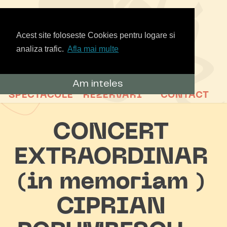
Acest site foloseste Cookies pentru logare si
analiza trafic.
Afla mai multe
Am inteles
SPECTACOLE
REZERVARI
CONTACT
CONCERT
EXTRAORDINAR
(in memoriam )
CIPRIAN