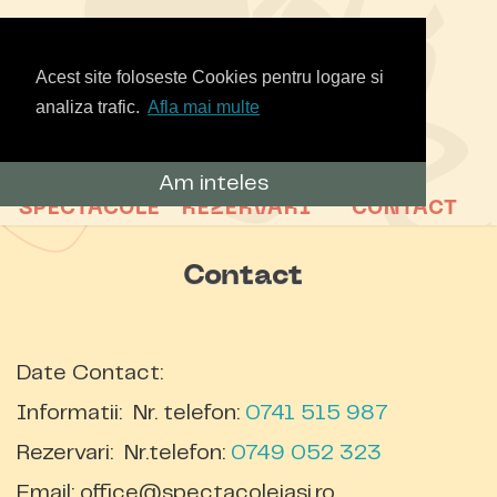
Acest site foloseste Cookies pentru logare si
analiza trafic.
Afla mai multe
Am inteles
SPECTACOLE
REZERVARI
CONTACT
Contact
Date Contact:
Informatii: Nr. telefon:
0741 515 987
Rezervari
: Nr.telefon:
0749 052 323
Email: office
@
spect
acoleiasi.ro