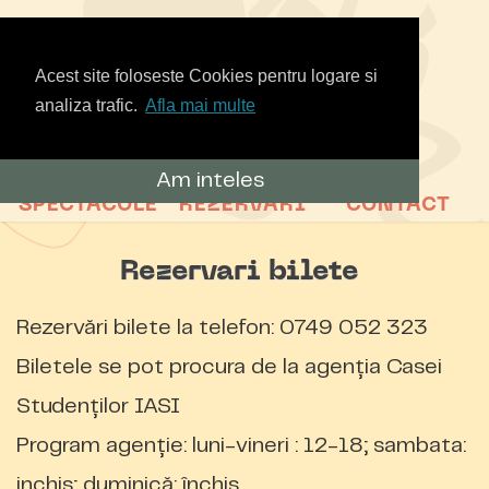
Acest site foloseste Cookies pentru logare si
analiza trafic.
Afla mai multe
Am inteles
SPECTACOLE
REZERVARI
CONTACT
Rezervari bilete
Rezervări
bilete la telefon: 0749 052 323
Biletele se pot procura de la agenția Casei
Studenților IASI
Program agenție: luni-vineri : 12-18; sambata:
inchis; duminică: închis.