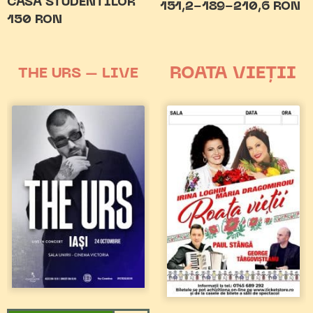
CASA STUDENTILOR
151,2-189-210,6 RON
150 RON
ROATA VIEȚII
THE URS – LIVE