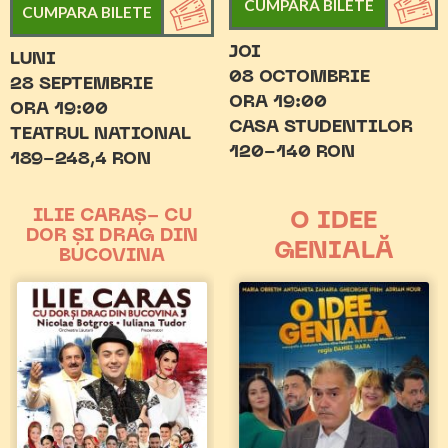
CUMPARA BILETE
CUMPARA BILETE
JOI
LUNI
08 OCTOMBRIE
28 SEPTEMBRIE
ORA 19:00
ORA 19:00
CASA STUDENTILOR
TEATRUL NATIONAL
120-140 RON
189-248,4 RON
ILIE CARAȘ- CU
O IDEE
DOR ȘI DRAG DIN
GENIALĂ
BUCOVINA