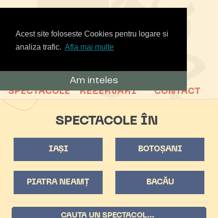
Acest site foloseste Cookies pentru logare si
analiza trafic.
Afla mai multe
Am inteles
SPECTACOLE
REZERVARI
CONTACT
SPECTACOLE ÎN
IAȘI
BOTOȘANI
PIATRA NEAMȚ
BACĂU