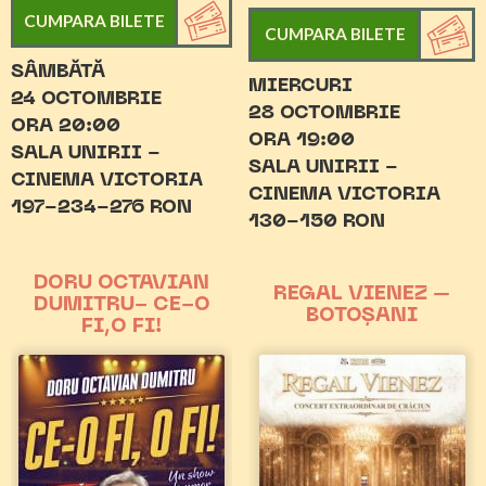
CUMPARA BILETE
CUMPARA BILETE
SÂMBĂTĂ
MIERCURI
24 OCTOMBRIE
28 OCTOMBRIE
ORA 20:00
ORA 19:00
SALA UNIRII -
SALA UNIRII -
CINEMA VICTORIA
CINEMA VICTORIA
197-234-276 RON
130-150 RON
DORU OCTAVIAN
REGAL VIENEZ –
DUMITRU- CE-O
BOTOȘANI
FI,O FI!