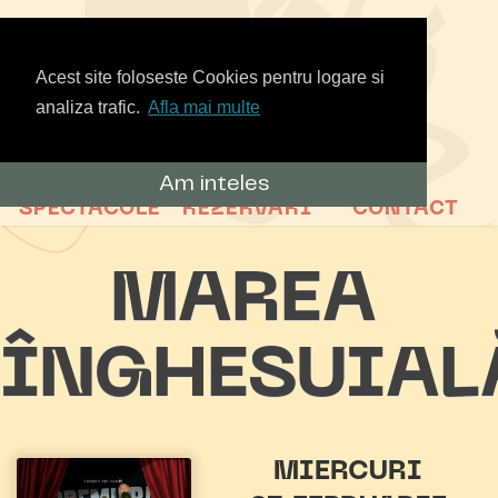
Acest site foloseste Cookies pentru logare si
analiza trafic.
Afla mai multe
Am inteles
SPECTACOLE
REZERVARI
CONTACT
MAREA
ÎNGHESUIAL
MIERCURI