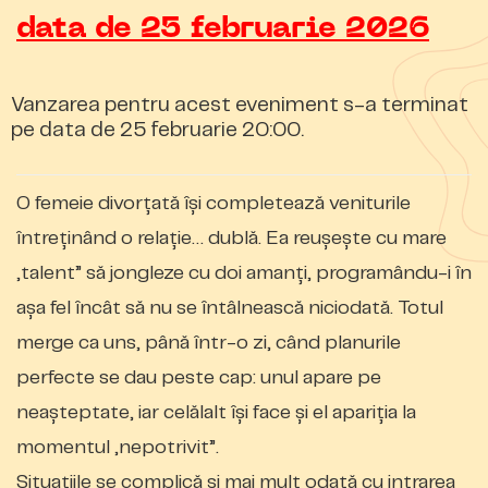
data de 25 februarie 2026
Vanzarea pentru acest eveniment s-a terminat
pe data de 25 februarie 20:00.
O femeie divorțată își completează veniturile
întreținând o relație… dublă. Ea reușește cu mare
„talent” să jongleze cu doi amanți, programându-i în
așa fel încât să nu se întâlnească niciodată. Totul
merge ca uns, până într-o zi, când planurile
perfecte se dau peste cap: unul apare pe
neașteptate, iar celălalt își face și el apariția la
momentul „nepotrivit”.
Situațiile se complică și mai mult odată cu intrarea