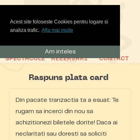
Acest site foloseste Cookies pentru logare si
analiza trafic.
Afla mai multe
Am inteles
SPECTACOLE
REZERVARI
CONTACT
Raspuns plata card
Din pacate tranzactia ta a esuat:
Te
rugam sa incerci din nou sa
achizitionezi biletele dorite! Daca ai
neclaritati sau doresti sa soliciti