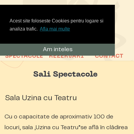
Acest site foloseste Cookies pentru logare si
analiza trafic.
Afla mai multe
Am inteles
SPECTACOLE
REZERVARI
CONTACT
Sali Spectacole
Sala Uzina cu Teatru
Cu o capacitate de aproximativ 100 de
locuri, sala
„Uzina cu Teatru”
se află în clădirea