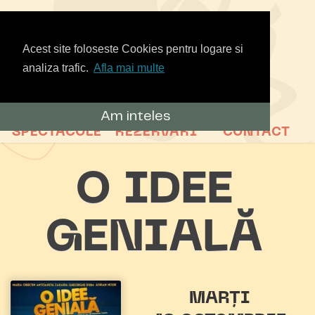
Acest site foloseste Cookies pentru logare si
analiza trafic.
Afla mai multe
Am inteles
SPECTACOLE
REZERVARI
CONTACT
O IDEE
GENIALĂ
MARȚI