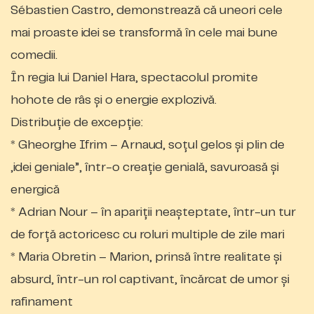
Sébastien Castro, demonstrează că uneori cele
mai proaste idei se transformă în cele mai bune
comedii.
În regia lui Daniel Hara, spectacolul promite
hohote de râs și o energie explozivă.
Distribuție de excepție:
* Gheorghe Ifrim – Arnaud, soțul gelos și plin de
„idei geniale”, într-o creație genială, savuroasă și
energică
* Adrian Nour – în apariții neașteptate, într-un tur
de forță actoricesc cu roluri multiple de zile mari
* Maria Obretin – Marion, prinsă între realitate și
absurd, într-un rol captivant, încărcat de umor și
rafinament