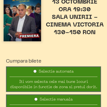
13 OCTOMBRIE
ORA 19:30
SALA UNIRII -
CINEMA VICTORIA
130-150 RON
Cumpara bilete
Selectie automata
Iti vom selecta cele mai bune locuri
disponibile in functie de zona si pretul dorit.
Selectie manuala