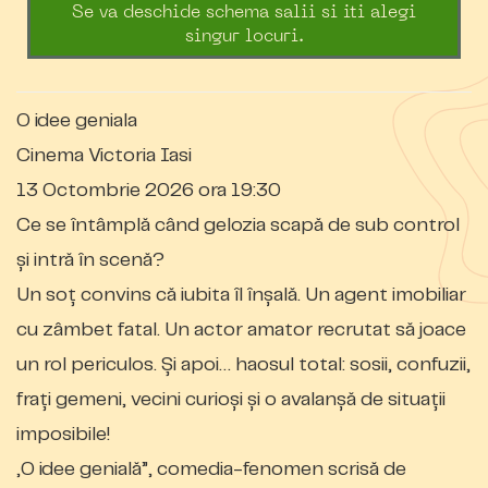
Se va deschide schema salii si iti alegi
singur locuri.
O idee geniala
Cinema Victoria Iasi
13 Octombrie 2026 ora 19:30
Ce se întâmplă când gelozia scapă de sub control
și intră în scenă?
Un soț convins că iubita îl înșală. Un agent imobiliar
cu zâmbet fatal. Un actor amator recrutat să joace
un rol periculos. Și apoi… haosul total: sosii, confuzii,
frați gemeni, vecini curioși și o avalanșă de situații
imposibile!
„O idee genială”, comedia-fenomen scrisă de