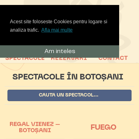
Acest site foloseste Cookies pentru logare si
analiza trafic.
Afla mai multe
Am inteles
SPECTACOLE
REZERVARI
CONTACT
SPECTACOLE ÎN BOTOȘANI
REGAL VIENEZ –
FUEGO
BOTOȘANI