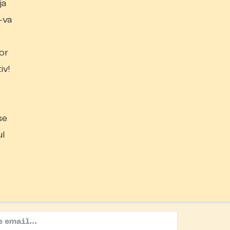
ja
-va
vor
iv!
se
ul