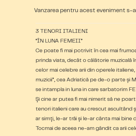
Vanzarea pentru acest eveniment s-a 
3 TENORI ITALIENI
“ÎN LUNA FEMEII”
Ce poate fi mai potrivit în cea mai frumoa
prinda viata, decât o călătorie muzicală î
celor mai celebre arii din operele italiene,
muzicii”, cea Adriatică pe de-o parte și M
se intampla in luna in care sarbatorim F
Și cine ar putea fi mai nimerit să ne poar
tenori italieni care au crescut ascultând 
ar simți, le-ar trăi și le-ar cânta mai bine
Tocmai de aceea ne-am gândit ca arii ce