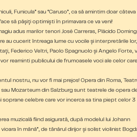
niculi, Funicula” sau “Caruso”, ca să amintim doar câteva
face să pășiți optimiști în primavara ce va veni!
magiu adus marilor tenori José Carreras, Plácido Doming
re au cucerit întreaga lume cu vocile și interpretările lor,
tați, Federico Veltri,
Paolo Spagnuolo și
Angelo Forte, v
n, vor reaminti publicului de frumoasele voci ale celor car
mentul nostru, nu vor fi mai prejos! Opera din Roma, Teatr
ma sau Mozarteum din Salzburg sunt teatrele de opera d
i si soprane celebre care vor incerca sa tina piept celor 3
erea muzicală fiind asigurată, după modelul lui Johann
vioara în mână”, de tânărul dirijor și solist violinist Bog