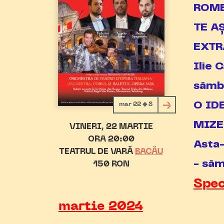
ROME
TE A
EXTR
Ilie
sâmb
O ID
mar 22 ◆ 8
MIZE
VINERI
22 MARTIE
ORA 20:00
Asta
TEATRUL DE VARĂ
BACĂU
- sâ
150 RON
Spec
martie 2024