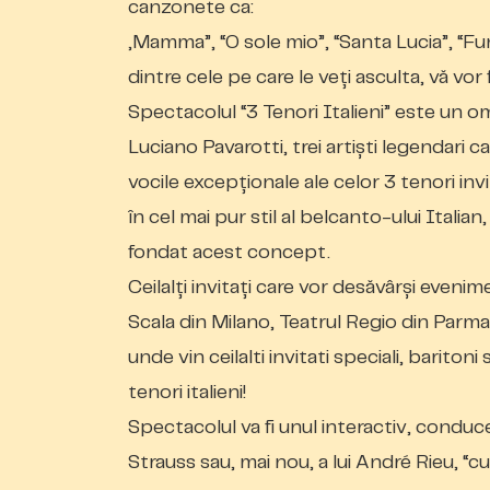
canzonete ca:
„Mamma”, “O sole mio”, “Santa Lucia”, “Fu
dintre cele pe care le veți asculta, vă vor 
Spectacolul “3 Tenori Italieni” este un o
Luciano Pavarotti, trei artiști legendari ca
vocile excepționale ale celor 3 tenori invi
în cel mai pur stil al belcanto-ului Italia
fondat acest concept.
Ceilalți invitați care vor desăvârși eveni
Scala din Milano, Teatrul Regio din Par
unde vin ceilalti invitati speciali, bariton
tenori italieni!
Spectacolul va fi unul interactiv, conduc
Strauss sau, mai nou, a lui André Rieu, “cu 