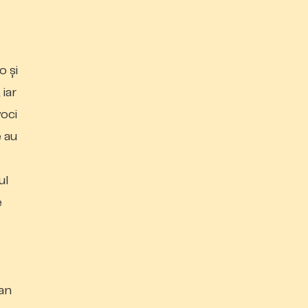
o și
 iar
oci
e au
ul
e
dan