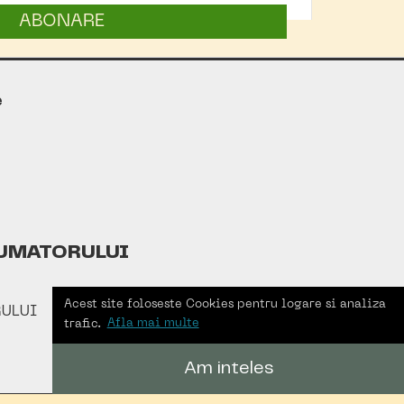
ABONARE
e
UMATORULUI
Acest site foloseste Cookies pentru logare si analiza
ULUI
trafic.
Afla mai multe
Am inteles