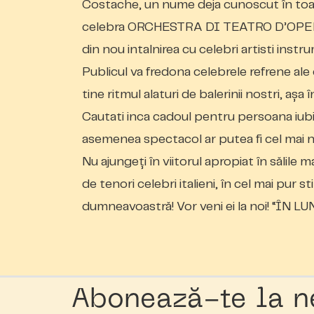
Costache, un nume deja cunoscut în toate 
celebra ORCHESTRA DI TEATRO D’OPER
din nou intalnirea cu celebri artisti instr
Publicul va fredona celebrele refrene ale
tine ritmul alaturi de balerinii nostri, așa
Cautati inca cadoul pentru persoana iubit
asemenea spectacol ar putea fi cel mai n
Nu ajungeți în viitorul apropiat în sălile 
de tenori celebri italieni, în cel mai pur s
dumneavoastră! Vor veni ei la noi! “ÎN L
Abonează-te la n