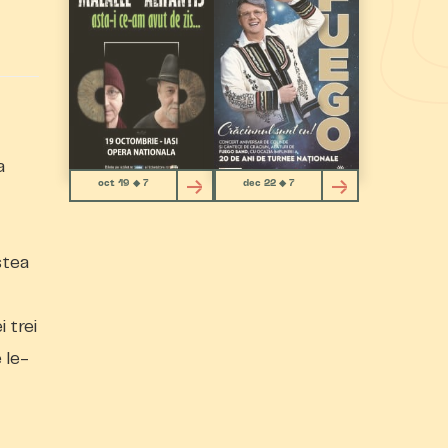
a
oct 19 ◆ 7
dec 22 ◆ 7
stea
 trei
 le-