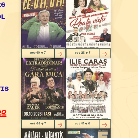
26
OL
-
nov 10 ◆ 7
oct 28 ◆ 7
TIS
22
oct 08 ◆ 7
oct 11 ◆ 6