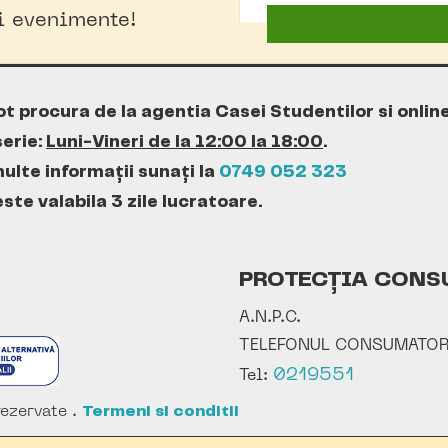
oi evenimente!
ot procura de la agentia Casei Studentilor si onlin
erie:
Luni-Vineri de la 12:00 la 18:00
.
ulte informații sunați la
0749 052 323
te valabila 3 zile lucratoare.
PROTECȚIA CONS
A.N.P.C.
TELEFONUL CONSUMATOR
0219551
Tel:
ezervate .
Termeni si conditii