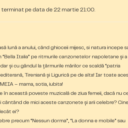
terminat pe data de 22 martie 21:00.
să lună a anului, când ghioceii mijesc, si natura incepe s
n “Bella Italia” pe ritmurile canzonetelor napoletane și a
 dar și cu gândul la țărmurile mărilor ce scaldă “patria
editerană, Tireniană și Ligurică pe de alta! Iar toate ace
EMEIA – mama, sotia, iubita!
te în această poveste muzicală de ziua femeii, dacă nu cei
și cântând de mici aceste canzonete și arii celebre? Cine
 decât ei?
lebre precum “Nessun dorma”, “La donna e mobile” sau