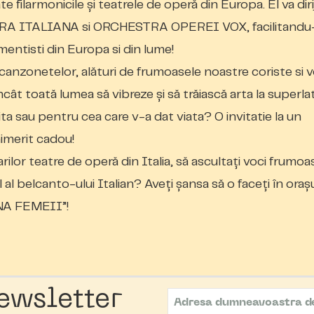
filarmonicile și teatrele de operă din Europa. El va diri
A ITALIANA si ORCHESTRA OPEREI VOX, facilitandu
umentisti din Europa si din lume!
 canzonetelor, alături de frumoasele noastre coriste si 
 încât toată lumea să vibreze și să trăiască arta la superlat
a sau pentru cea care v-a dat viata? O invitatie la un
imerit cadou!
marilor teatre de operă din Italia, să ascultați voci frumoa
til al belcanto-ului Italian? Aveți șansa să o faceți în oraș
UNA FEMEII”!
ewsletter