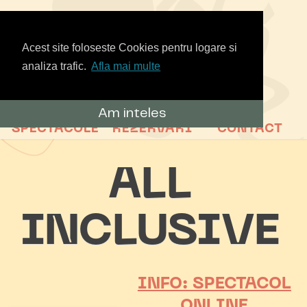
Acest site foloseste Cookies pentru logare si
analiza trafic.
Afla mai multe
Am inteles
SPECTACOLE
REZERVARI
CONTACT
ALL
INCLUSIVE
INFO: SPECTACOL
ONLINE