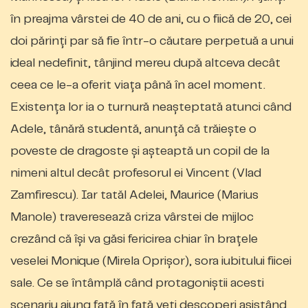
în preajma vârstei de 40 de ani, cu o fiică de 20, cei
doi părinţi par să fie într-o căutare perpetuă a unui
ideal nedefinit, tânjind mereu după altceva decât
ceea ce le-a oferit viaţa până în acel moment.
Existenţa lor ia o turnură neaşteptată atunci când
Adele, tânără studentă, anunţă că trăieşte o
poveste de dragoste şi aşteaptă un copil de la
nimeni altul decât profesorul ei Vincent (Vlad
Zamfirescu). Iar tatăl Adelei, Maurice (Marius
Manole) traveresează criza vârstei de mijloc
crezând că îşi va găsi fericirea chiar în braţele
veselei Monique (Mirela Oprişor), sora iubitului fiicei
sale. Ce se întâmplă când protagoniştii acesti
scenariu ajung faţă în faţă veţi descoperi asistând