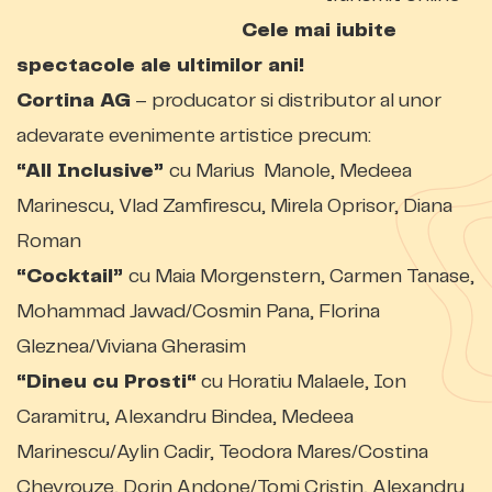
Cele mai iubite
spectacole ale ultimilor ani!
Cortina AG
– producator si distributor al unor
adevarate evenimente artistice precum:
“All Inclusive”
cu Marius Manole, Medeea
Marinescu, Vlad Zamfirescu, Mirela Oprisor, Diana
Roman
“Cocktail”
cu Maia Morgenstern, Carmen Tanase,
Mohammad Jawad/Cosmin Pana, Florina
Gleznea/Viviana Gherasim
“Dineu cu Prosti“
cu Horatiu Malaele, Ion
Caramitru, Alexandru Bindea, Medeea
Marinescu/Aylin Cadir, Teodora Mares/Costina
Cheyrouze, Dorin Andone/Tomi Cristin, Alexandru