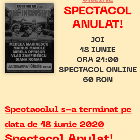
SPECTACOL
ANULAT!
JOI
18 IUNIE
ORA 21:00
SPECTACOL ONLINE
60 RON
Spectacolul s-a terminat pe
data de 18 iunie 2020
Spectacol Anulat!