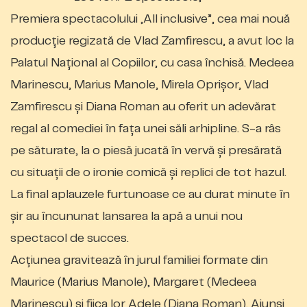
Premiera spectacolului „All inclusive”, cea mai nouă
producţie regizată de Vlad Zamfirescu, a avut loc la
Palatul Naţional al Copiilor, cu casa închisă. Medeea
Marinescu, Marius Manole, Mirela Oprişor, Vlad
Zamfirescu şi Diana Roman au oferit un adevărat
regal al comediei în faţa unei săli arhipline. S-a râs
pe săturate, la o piesă jucată în vervă şi presărată
cu situaţii de o ironie comică şi replici de tot hazul.
La final aplauzele furtunoase ce au durat minute în
şir au încununat lansarea la apă a unui nou
spectacol de succes.
Acţiunea gravitează în jurul familiei formate din
Maurice (Marius Manole), Margaret (Medeea
Marinescu) şi fiica lor Adele (Diana Roman). Ajunşi