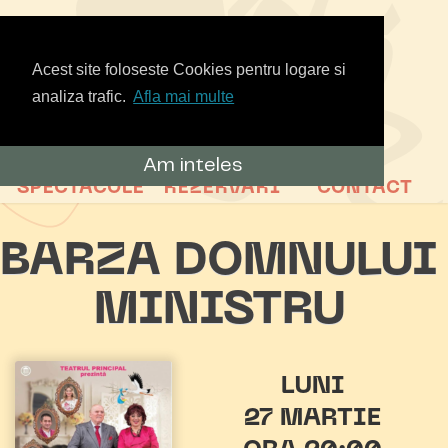
Acest site foloseste Cookies pentru logare si
analiza trafic.
Afla mai multe
Am inteles
SPECTACOLE
REZERVARI
CONTACT
BARZA DOMNULUI
MINISTRU
LUNI
27 MARTIE