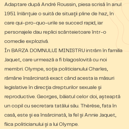
Adaptare după André Roussin, piesa scrisă în anul
1951 înlănţuie o suită de situaţii pline de haz, în
care qui-pro-quo-urile se succed rapid, iar
personajele dau replici scânteietoare într-o
comedie explozivă.
​În BARZA DOMNULUI MINISTRU intrăm în familia
Jaquet, care urmează a fi blagoslovită cu noi
membri. Olympe, soția politicianului Charles,
rămâne însărcinată exact când acesta ia măsuri
legislative în direcția drepturilor sexuale și
reproductive. Georges, băiatul celor doi, așteaptă
un copil cu secretara tatălui său. Thèrése, fata în
casă, este și ea însărcinată, la fel și Annie Jaquet,
fiica politicianului și a lui Olympe.