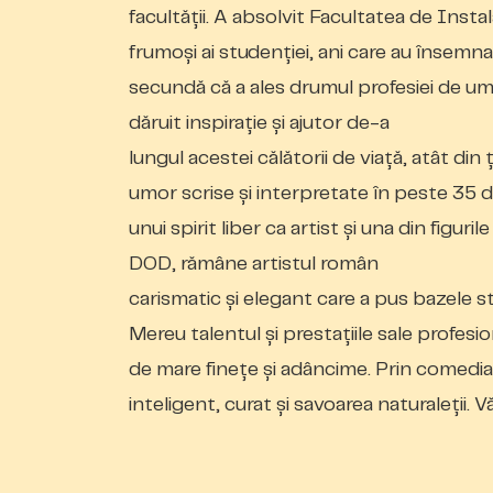
facultății. A absolvit Facultatea de Instal
frumoși ai studenției, ani care au însemna
secundă că a ales drumul profesiei de um
dăruit inspirație și ajutor de-a
lungul acestei călătorii de viață, atât di
umor scrise și interpretate în peste 35 d
unui spirit liber ca artist și una din figu
DOD, rămâne artistul român
carismatic și elegant care a pus bazele s
Mereu talentul și prestațiile sale profesi
de mare finețe și adâncime. Prin comedia
inteligent, curat și savoarea naturaleții.