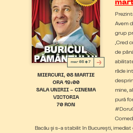
mar
Prezin
Avem de
grup pr
„Cred c
de până
abilitat
mar 08 ◆ 7
râde in
MIERCURI
08 MARTIE
desprind
ORA 19:00
mine, a
SALA UNIRII - CINEMA
VICTORIA
pură for
70 RON
#DoruO
Comedia
Bacău și s-a stabilit în București, imedia