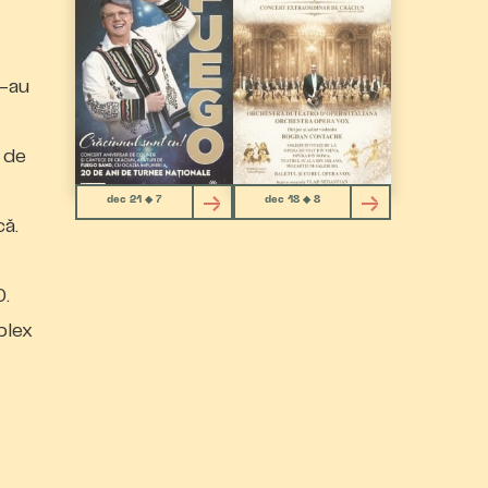
i-au
e de
dec 21 ◆ 7
dec 18 ◆ 8
că.
0.
plex