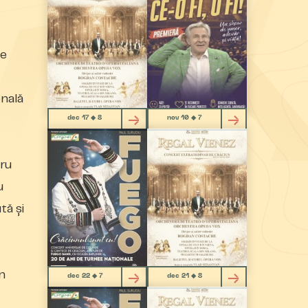
de
onală
dec 17 ◆ 8
nov 10 ◆ 7
tru
u
tă și
n
dec 22 ◆ 7
dec 21 ◆ 8