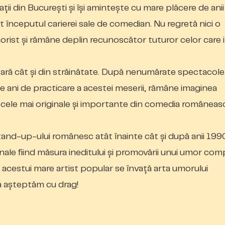
ații din București și își amintește cu mare plăcere de anii
t începutul carierei sale de comedian. Nu regretă nici o
orist și rămâne deplin recunoscător tuturor celor care 
n țară cât și din străinătate. După nenumărate spectacol
e ani de practicare a acestei meserii, rămâne imaginea
rile cele mai originale și importante din comedia româneas
tand-up-ului românesc atât înainte cât și după anii 199
onale fiind măsura ineditului și promovării unui umor com
 acestui mare artist popular se învață arta umorului
 Vă așteptăm cu drag!