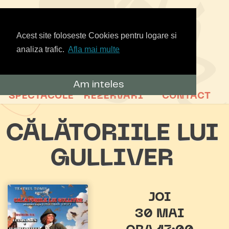
Acest site foloseste Cookies pentru logare si
analiza trafic.
Afla mai multe
Am inteles
SPECTACOLE
REZERVARI
CONTACT
CĂLĂTORIILE LUI
GULLIVER
JOI
30 MAI