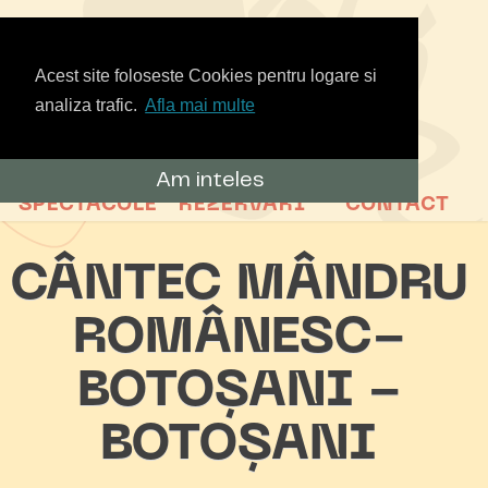
Acest site foloseste Cookies pentru logare si
analiza trafic.
Afla mai multe
Am inteles
SPECTACOLE
REZERVARI
CONTACT
CÂNTEC MÂNDRU
ROMÂNESC-
BOTOȘANI -
BOTOȘANI