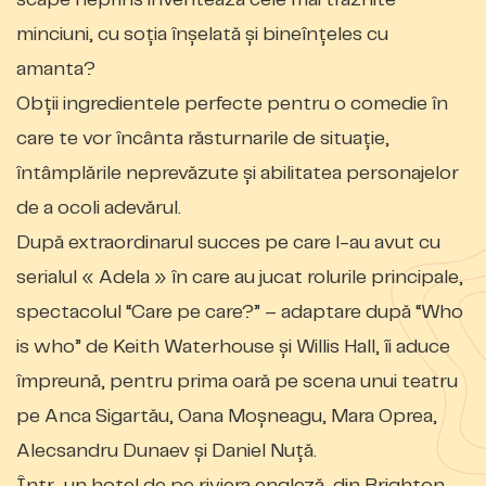
minciuni, cu soția înșelată și bineînțeles cu
amanta?
Obții ingredientele perfecte pentru o comedie în
care te vor încânta răsturnarile de situație,
întâmplările neprevăzute și abilitatea personajelor
de a ocoli adevărul.
După extraordinarul succes pe care l-au avut cu
serialul « Adela » în care au jucat rolurile principale,
spectacolul “Care pe care?” – adaptare după “Who
is who” de Keith Waterhouse și Willis Hall, îi aduce
împreună, pentru prima oară pe scena unui teatru
pe Anca Sigartău, Oana Moșneagu, Mara Oprea,
Alecsandru Dunaev și Daniel Nuță.
Într-un hotel de pe riviera engleză, din Brighton,