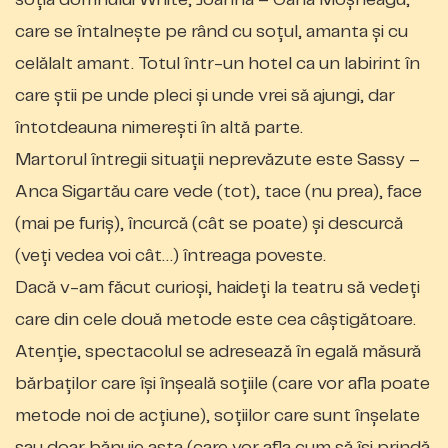
care se întalnește pe rând cu soțul, amanta și cu
celălalt amant. Totul într-un hotel ca un labirint în
care știi pe unde pleci și unde vrei să ajungi, dar
întotdeauna nimerești în altă parte.
Martorul întregii situații neprevăzute este Sassy –
Anca Sigartău care vede (tot), tace (nu prea), face
(mai pe furiș), încurcă (cât se poate) și descurcă
(veți vedea voi cât…) întreaga poveste.
Dacă v-am făcut curioși, haideți la teatru să vedeți
care din cele două metode este cea câștigătoare.
Atenție, spectacolul se adresează în egală măsură
bărbaților care își înșeală soțiile (care vor afla poate
metode noi de acțiune), soțiilor care sunt înșelate
sau doar bănuie asta (care vor afla cum să își prindă