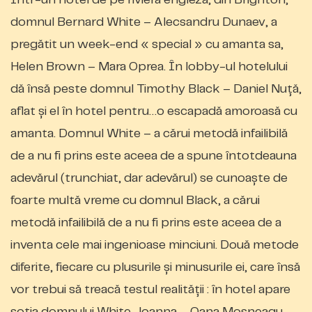
domnul Bernard White – Alecsandru Dunaev, a
pregătit un week-end « special » cu amanta sa,
Helen Brown – Mara Oprea. În lobby-ul hotelului
dă însă peste domnul Timothy Black – Daniel Nuță,
aflat și el în hotel pentru…o escapadă amoroasă cu
amanta. Domnul White – a cărui metodă infailibilă
de a nu fi prins este aceea de a spune întotdeauna
adevărul (trunchiat, dar adevărul) se cunoaște de
foarte multă vreme cu domnul Black, a cărui
metodă infailibilă de a nu fi prins este aceea de a
inventa cele mai ingenioase minciuni. Două metode
diferite, fiecare cu plusurile și minusurile ei, care însă
vor trebui să treacă testul realității : în hotel apare
soția domnului White, Joanna – Oana Moșneagu,