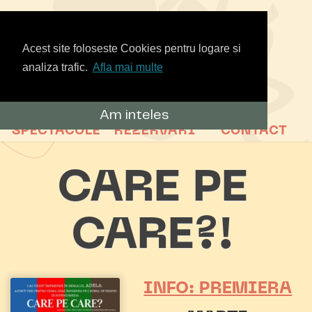
Acest site foloseste Cookies pentru logare si
analiza trafic.
Afla mai multe
Am inteles
SPECTACOLE
REZERVARI
CONTACT
CARE PE
CARE?!
INFO: PREMIERA