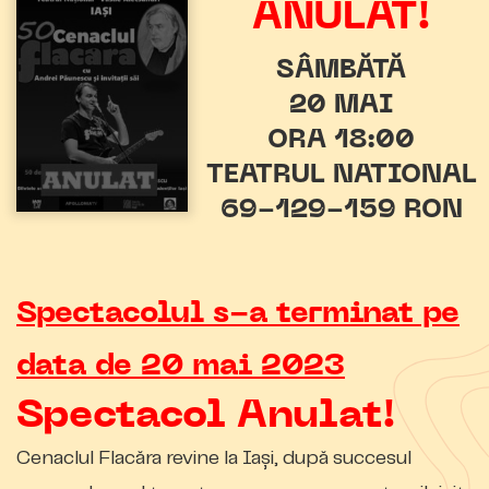
ANULAT!
SÂMBĂTĂ
20 MAI
ORA 18:00
TEATRUL NATIONAL
69-129-159 RON
Spectacolul s-a terminat pe
data de 20 mai 2023
Spectacol Anulat!
Cenaclul Flacăra revine la Iași, după succesul