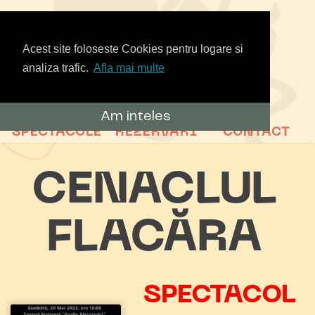
Acest site foloseste Cookies pentru logare si
analiza trafic.
Afla mai multe
Am inteles
SPECTACOLE
REZERVARI
CONTACT
CENACLUL
FLACĂRA
SPECTACOL