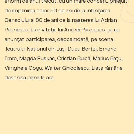
enorm de anul trecut, cu un mare concert, prilejuit
de împlinirea celor 50 de ani de la înființarea
Cenaclului și 80 de ani de la nașterea lui Adrian
Păunescu. La invitația lui Andrei Păunescu, și-au
anunțat participarea, deocamdată, pe scena
Teatrului Național din Iași: Ducu Bertzi, Emeric
Imre, Magda Puskas, Cristian Buică, Marius Bațu,
Vanghele Gogu, Walter Ghicolescu. Lista rămâne
deschisă până la ora