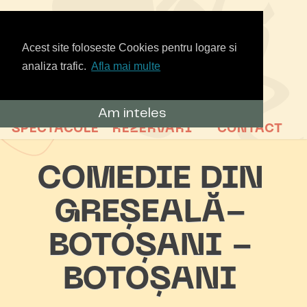
Acest site foloseste Cookies pentru logare si
analiza trafic.
Afla mai multe
Am inteles
SPECTACOLE
REZERVARI
CONTACT
COMEDIE DIN
GREȘEALĂ-
BOTOȘANI -
BOTOȘANI