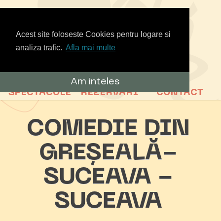
Acest site foloseste Cookies pentru logare si
analiza trafic.
Afla mai multe
Am inteles
SPECTACOLE
REZERVARI
CONTACT
COMEDIE DIN
GREȘEALĂ-
SUCEAVA -
SUCEAVA