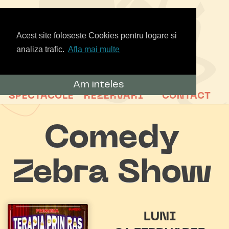
Acest site foloseste Cookies pentru logare si
analiza trafic.
Afla mai multe
Am inteles
SPECTACOLE
REZERVARI
CONTACT
Comedy
Zebra Show
LUNI