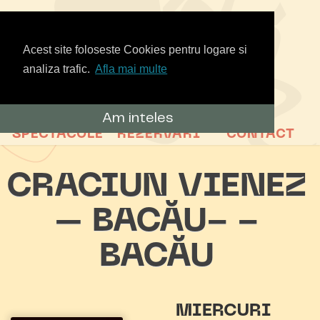
Acest site foloseste Cookies pentru logare si
analiza trafic.
Afla mai multe
Am inteles
SPECTACOLE
REZERVARI
CONTACT
CRACIUN VIENEZ
– BACĂU- -
BACĂU
MIERCURI