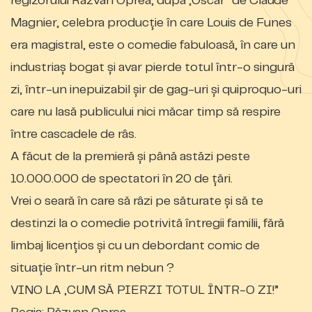
regizorului Răzvan Oprea, dupa „Oscar” de Claude
Magnier, celebra producție în care Louis de Funes
era magistral, este o comedie fabuloasă, în care un
industriaș bogat și avar pierde totul într-o singură
zi, într-un inepuizabil șir de gag-uri și quiproquo-uri
care nu lasă publicului nici măcar timp să respire
între cascadele de râs.
A făcut de la premieră și până astăzi peste
10.000.000 de spectatori în 20 de țări.
Vrei o seară în care să râzi pe săturate și să te
destinzi la o comedie potrivită întregii familii, fără
limbaj licențios și cu un debordant comic de
situație într-un ritm nebun ?
VINO LA „CUM SĂ PIERZI TOTUL ÎNTR-O ZI!”