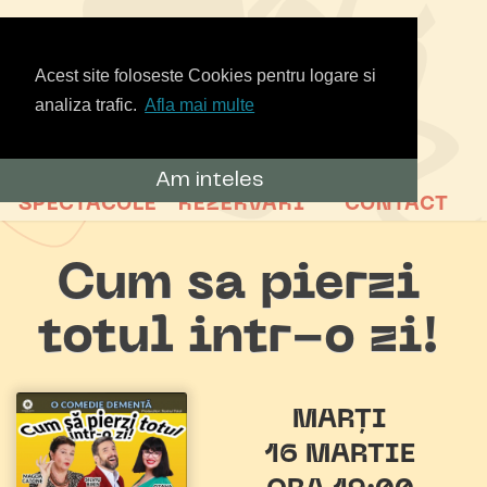
Acest site foloseste Cookies pentru logare si
analiza trafic.
Afla mai multe
Am inteles
SPECTACOLE
REZERVARI
CONTACT
Cum sa pierzi
totul intr-o zi!
MARȚI
16 MARTIE