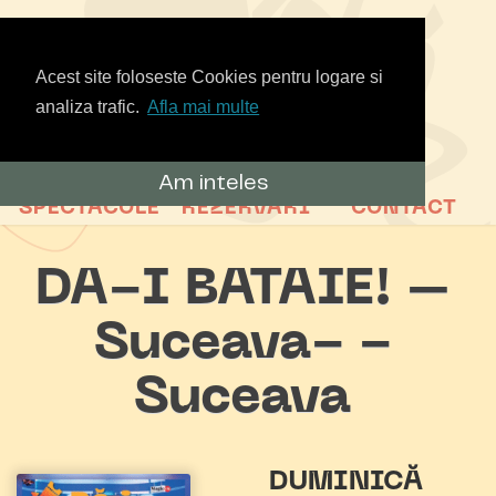
Acest site foloseste Cookies pentru logare si
analiza trafic.
Afla mai multe
Am inteles
SPECTACOLE
REZERVARI
CONTACT
DA-I BATAIE! –
Suceava- -
Suceava
DUMINICĂ