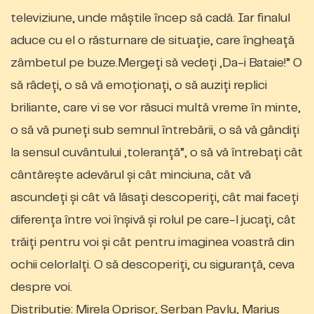
televiziune, unde măștile încep să cadă. Iar finalul
aduce cu el o răsturnare de situație, care îngheață
zâmbetul pe buze.Mergeți să vedeți „Da-i Bataie!” O
să râdeți, o să vă emoționați, o să auziți replici
briliante, care vi se vor răsuci multă vreme în minte,
o să vă puneți sub semnul întrebării, o să vă gândiți
la sensul cuvântului „toleranță”, o să vă întrebați cât
cântărește adevărul și cât minciuna, cât vă
ascundeți și cât vă lăsați descoperiți, cât mai faceți
diferența între voi înșivă și rolul pe care-l jucați, cât
trăiți pentru voi și cât pentru imaginea voastră din
ochii celorlalți. O să descoperiți, cu siguranță, ceva
despre voi.
Distributie: Mirela Oprișor, Șerban Pavlu, Marius