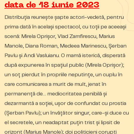
data de 18 iunie 2023
Distribuția reunește șapte actori-vedetă, pentru
prima dată în același spectacol, cu toții pe aceeași
scenă: Mirela Oprișor, Vlad Zamfirescu, Marius
Manole, Diana Roman, Medeea Marinescu, Șerban
Pavlu și Andi Vasluianu. O mamă isterică, disperată
după expunerea în spațiul public (Mirela Oprișor);
un soț pierdut în propriile neputințe, un cuplu în
care comunicarea a murit de mult, jenat în
permanență de… mediocritatea penibilă și
dezarmantă a soției, ușor de confundat cu prostia
(Șerban Pavlu); un învățător singur, care-și duce cu
el secretele, un neadaptat puțin trist și lipsit de
orizont (Marius Manole); doi politicieni corupți