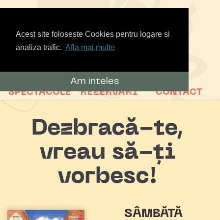
Acest site foloseste Cookies pentru logare si
analiza trafic.
Afla mai multe
Am inteles
SPECTACOLE
REZERVARI
CONTACT
Dezbracă-te,
vreau să-ți
vorbesc!
SÂMBĂTĂ