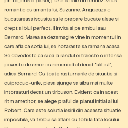
protagonistii piesei, pune la cale un rendez-vous
romantic cu amanta lui, Suzanne. Angajeaza o
bucatareasa iscusita sa le prepare bucate alese si
drept alibiul perfect, il invita si pe amicul sau
Bernard. Marea sa dezamagire vine in momentul in
care afla ca sotia lui, se hotaraste sa ramana acasa.
Se dovedeste ca si ea la randul ei traieste o intensa
poveste de amor cu nimeni altul decat ”alibiul”,
adica Bernard. Cu toate rasturnarile de situatie si
quiproquo-urile, piesa ajunge sa aiba mai multe
intorsaturi decat un tirbuson. Evident ca in acest
ritm ametitor, se alege praful de planul initial al lui
Robert. Care este solutia iesirii din aceasta situatie
imposibila, va trebui sa aflam cu totii la fata locului.