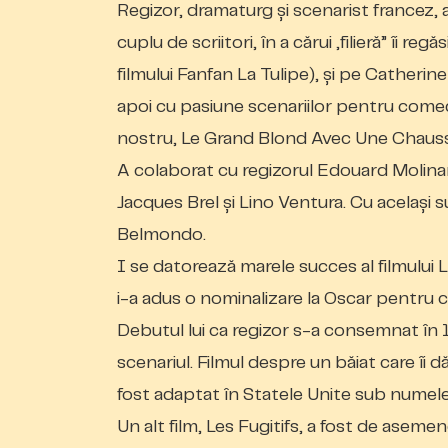
Regizor, dramaturg şi scenarist francez, a
cuplu de scriitori, în a cărui „filieră” îi r
filmului
Fanfan La Tulipe
), şi pe Catherin
apoi cu pasiune scenariilor pentru comedi
nostru,
Le Grand Blond Avec Une Chauss
A colaborat cu regizorul Edouard Molin
Jacques Brel şi Lino Ventura. Cu acelaşi su
Belmondo.
I se datorează marele succes al filmului
L
i-a adus o nominalizare la Oscar pentru c
Debutul lui ca regizor s-a consemnat î
scenariul. Filmul despre un băiat care îi 
fost adaptat în Statele Unite sub numel
Un alt film,
Les Fugitifs,
a fost de asemene