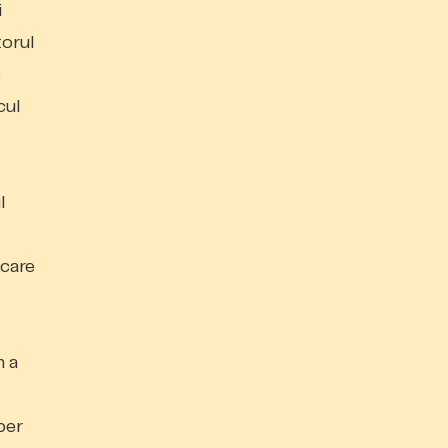
i
torul
e
cul
l
 care
m a
ber