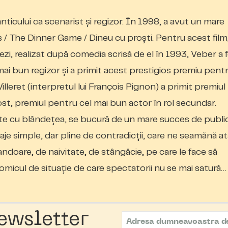
ticului ca scenarist şi regizor. În 1998, a avut un mare
s
/
The Dinner Game / Dineu cu proşti
. Pentru acest film
zi, realizat după comedia scrisă de el în 1993, Veber a 
ai bun regizor şi a primit acest prestigios premiu pent
lleret (interpretul lui François Pignon) a primit premiul
ost, premiul pentru cel mai bun actor în rol secundar.
eşte cu blândeţea, se bucură de un mare succes de public
je simple, dar pline de contradicţii, care ne seamănă at
ndoare, de naivitate, de stângăcie, pe care le face să
l comicul de situaţie de care spectatorii nu se mai satură…
ewsletter