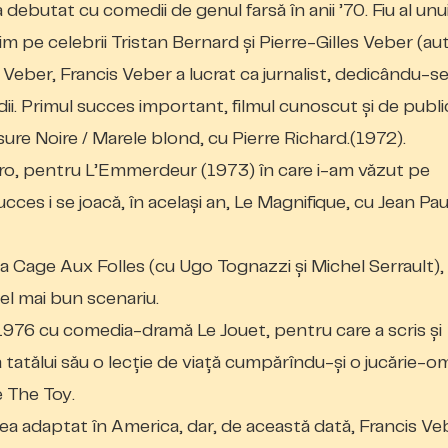
 debutat cu comedii de genul farsă în anii ’70. Fiu al unu
egăsim pe celebrii Tristan Bernard şi Pierre-Gilles Veber (au
e Veber, Francis Veber a lucrat ca jurnalist, dedicându-s
i. Primul succes important, filmul cunoscut şi de publi
ure Noire
/
Marele blond
, cu Pierre Richard
.
(1972).
aro, pentru
L’Emmerdeur
(1973) în care i-am văzut pe
cces i se joacă, în acelaşi an,
Le Magnifique
, cu Jean Pau
a Cage Aux
Folles
(cu Ugo Tognazzi şi Michel Serrault),
el mai bun scenariu.
n 1976 cu comedia-dramă
Le Jouet
, pentru care a scris şi
dă tatălui său o lecţie de viaţă cumpărîndu-şi o jucărie-o
e
The Toy
.
a adaptat în America, dar, de această dată, Francis Ve