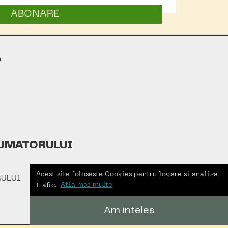
ABONARE
e
UMATORULUI
Acest site foloseste Cookies pentru logare si analiza
ULUI
trafic.
Afla mai multe
Am inteles