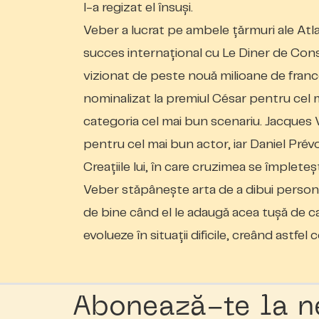
l-a regizat el însuşi.
Veber a lucrat pe ambele ţărmuri ale Atlan
succes internaţional cu
Le Diner de Con
vizionat de peste nouă milioane de france
nominalizat la premiul César pentru cel m
categoria cel mai bun scenariu. Jacques Vi
pentru cel mai bun actor, iar Daniel Prév
Creaţiile lui, în care cruzimea se împlet
Veber stăpâneşte arta de a dibui persona
de bine când el le adaugă acea tuşă de ca
evolueze în situaţii dificile, creând astfe
Abonează-te la n