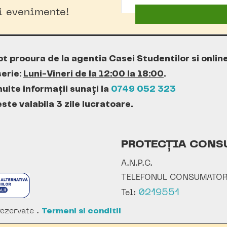
oi evenimente!
ot procura de la agentia Casei Studentilor si onlin
erie:
Luni-Vineri de la 12:00 la 18:00
.
ulte informații sunați la
0749 052 323
te valabila 3 zile lucratoare.
PROTECȚIA CONS
A.N.P.C.
TELEFONUL CONSUMATOR
0219551
Tel:
ezervate .
Termeni si conditii