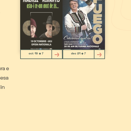
e
oct 19 ◆ 7
dec 21 ◆ 7
ura e
iesa
 în