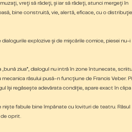
 amuzaţi, vreţi să râdeţi, şi iar să râdeţi, atunci mergeţi în
, bine construită, vie, alertă, eficace, cu o distribuţi
 dialogurile explozive şi de mişcările comice, piesei nu-i
a „bună ziua”, dialogul nu intră în zone întunecate, scriit
 mecanica râsului pusă-n funcţiune de Francis Veber. P
l îşi regăseşte adevărata condiţie, apare exact în clipa
e nişte fabule bine împănate cu lovituri de teatru. Râsul
de oprit.