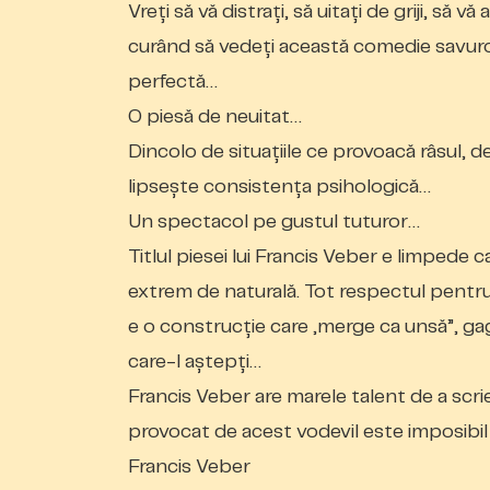
Vreţi să vă distraţi, să uitaţi de griji, să vă
curând să vedeţi această comedie savuroasă
perfectă…
O piesă de neuitat…
Dincolo de situaţiile ce provoacă râsul, de
lipseşte consistenţa psihologică…
Un spectacol pe gustul tuturor…
Titlul piesei lui Francis Veber e limpede c
extrem de naturală. Tot respectul pentru
e o construcţie care „merge ca unsă”, gagu
care-l aştepţi…
Francis Veber are marele talent de a scri
provocat de acest vodevil este imposibil 
Francis Veber