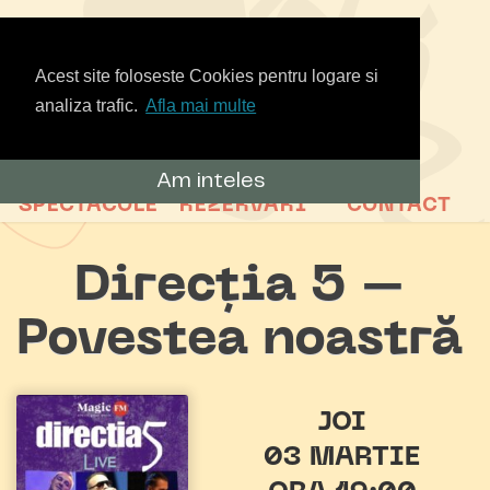
Acest site foloseste Cookies pentru logare si
analiza trafic.
Afla mai multe
Am inteles
SPECTACOLE
REZERVARI
CONTACT
Direcția 5 –
Povestea noastră
JOI
03 MARTIE