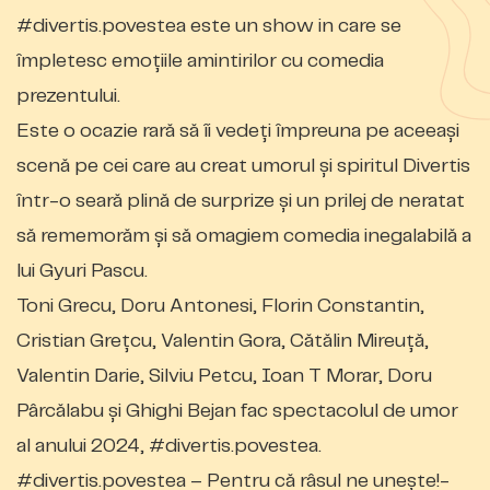
#divertis.povestea este un show in care se
împletesc emoțiile amintirilor cu comedia
prezentului.
Este o ocazie rară să îi vedeți împreuna pe aceeași
scenă pe cei care au creat umorul și spiritul Divertis
într-o seară plină de surprize și un prilej de neratat
să rememorăm și să omagiem comedia inegalabilă a
lui Gyuri Pascu.
Toni Grecu, Doru Antonesi, Florin Constantin,
Cristian Grețcu, Valentin Gora, Cătălin Mireuță,
Valentin Darie, Silviu Petcu, Ioan T Morar, Doru
Pârcălabu și Ghighi Bejan fac spectacolul de umor
al anului 2024, #divertis.povestea.
#divertis.povestea – Pentru că râsul ne unește!-