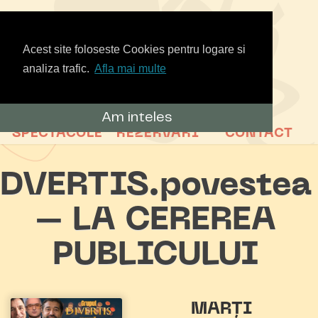
Acest site foloseste Cookies pentru logare si
analiza trafic.
Afla mai multe
Am inteles
SPECTACOLE
REZERVARI
CONTACT
DVERTIS.povestea
– LA CEREREA
PUBLICULUI
MARȚI