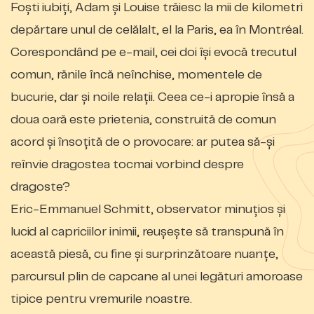
Foşti iubiţi, Adam şi Louise trăiesc la mii de kilometri
depărtare unul de celălalt, el la Paris, ea în Montréal.
Corespondând pe e-mail, cei doi îşi evocă trecutul
comun, rănile încă neînchise, momentele de
bucurie, dar şi noile relaţii. Ceea ce-i apropie însă a
doua oară este prietenia, construită de comun
acord şi însoţită de o provocare: ar putea să-şi
reînvie dragostea tocmai vorbind despre
dragoste?
Eric-Emmanuel Schmitt, observator minuţios şi
lucid al capriciilor inimii, reuşeşte să transpună în
această piesă, cu fine şi surprinzătoare nuanţe,
parcursul plin de capcane al unei legături amoroase
tipice pentru vremurile noastre.