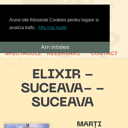
Acest site foloseste Cookies pentru logare si
analiza trafic.
Afla mai multe
Am inteles
SPECTACOLE
REZERVARI
CONTACT
ELIXIR -
SUCEAVA- -
SUCEAVA
MARȚI