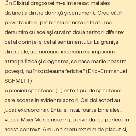
„În Elixirul dragostei m-a interesat mai ales
distincţia dintre dorinţă şi sentiment. Cred că, în
privinţa iubirii, problema constă în faptul că
denumim cu acelaşi cuvânt două teritorii diferite:
cel al dorinţei şi cel al sentimentului. La graniţa
dintre ele, atunci când încercăm să împăcăm
atracţia fizică şi dragostea, se nasc marile noastre
poveşti, nu întotdeauna fericite.“ (Eric-Emmanuel
SCHMITT)
Aprecieri spectacol:„(…) este tipul de spectacol
care scoate in evidenta actorii. Cei doi actori au
jucat extraordinar. Intai si intai, foarte bine alesi,
vocea Maiei Morgenstern potrivindu-se perfect in
acest context. Are un timbru extrem de placut si,