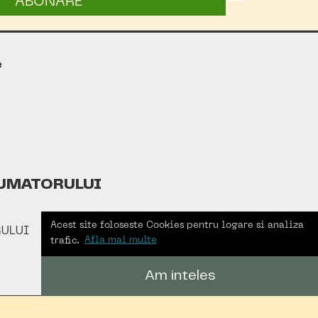
ABONARE
e
UMATORULUI
Acest site foloseste Cookies pentru logare si analiza
ULUI
trafic.
Afla mai multe
Am inteles