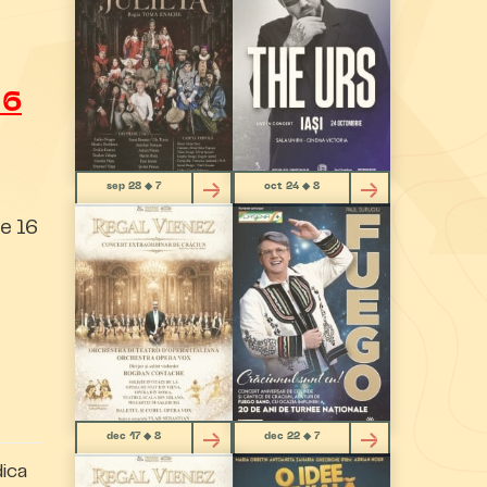
-
16
sep 28 ◆ 7
oct 24 ◆ 8
e 16
dec 17 ◆ 8
dec 22 ◆ 7
ica