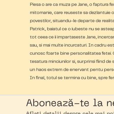
Piesa o are ca muza pe Jane, o faptura fe
mitomanie, care reuseste sa dezlantuie 
povestilor, situandu-le departe de realit
Patrick, baiatul ce o iubeste nu se asteap
tot ceea ce ii impartaseste Jane, incercan
sau, si mai multe incurcaturi. In cadru este
cunosc foarte bine personalitatea fetei.
tesatura minciunilor si, surprinsi fiind de
un haos extrem de enervant pentu person
In final, totul se termina cu bine, spre fer
Abonează-te la n