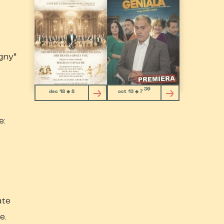
igny”
30
dec 18 ◆ 8
oct 13 ◆ 7
e:
ate
e.