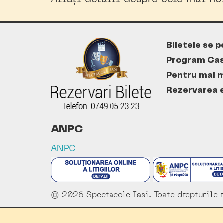
Aflați detalii despre cele mai n
Biletele se p
Program Cas
Pentru mai m
Rezervarea es
ANPC
ANPC
© 2026 Spectacole Iasi. Toate drepturile r