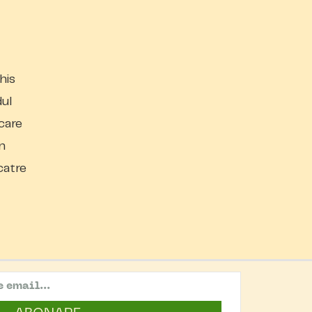
his
dul
 care
n
catre