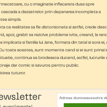
rmecatoare, cu o imaginatie inflacarata dusa spre
o cascada a dezastrelor prin depanarea incompleta a
atea simpla.
ta ca realitatea sa fie distorsionata si astfel, crede desc
d, apoi, grabit sa rezolve probleme ivite, creand, la ran
 implicata si familia lui Jane, formata din tatal si sora ei,
 Cu toate acestea, sunt momente cand si ei sunt prinsi i
 situatie, continua sa brodeasca ducand, astfel, lucrurile 
aje dar comic si savuros pentru public.
icirea tuturor.
ewsletter