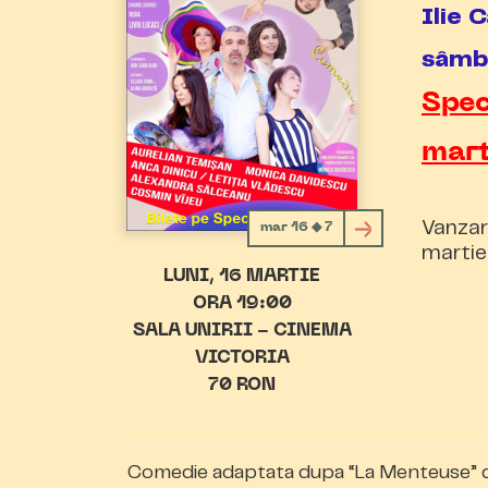
Ilie
sâmb
Spec
mar
Vanzar
mar 16 ◆ 7
martie
LUNI
16 MARTIE
ORA 19:00
SALA UNIRII - CINEMA
VICTORIA
70 RON
Comedie adaptata dupa “La Menteuse” de