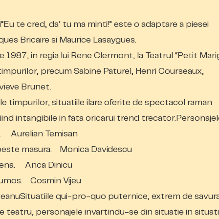
Eu te cred, da’ tu ma minti!” este o adaptare a piesei
ques Bricaire si Maurice Lasaygues.
e 1987, in regia lui Rene Clermont, la Teatrul “Petit Mar
i timpurilor, precum Sabine Paturel, Henri Courseaux,
vieve Brunet.
e timpurilor, situatiile ilare oferite de spectacol raman
ind intangibile in fata oricarui trend trecator.Personajel
ti. Aurelian Temisan
 peste masura. Monica Davidescu
ndena. Anca Dinicu
 frumos. Cosmin Vijeu
eanuSituatiile qui-pro-quo puternice, extrem de savur
e teatru, personajele invartindu-se din situatie in situati