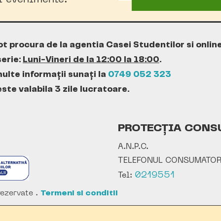
oi evenimente!
ot procura de la agentia Casei Studentilor si onlin
erie:
Luni-Vineri de la 12:00 la 18:00
.
ulte informații sunați la
0749 052 323
te valabila 3 zile lucratoare.
PROTECȚIA CONS
A.N.P.C.
TELEFONUL CONSUMATOR
0219551
Tel:
ezervate .
Termeni si conditii