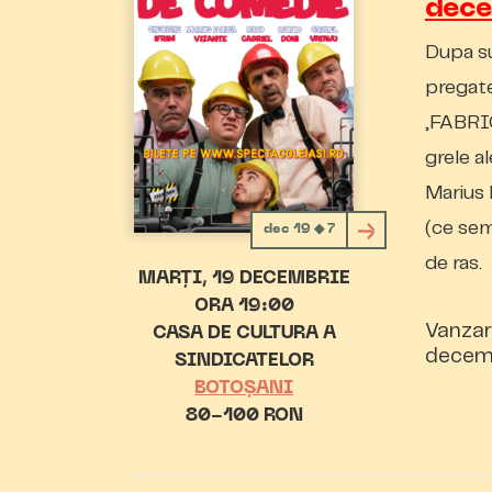
dec
Dupa su
pregate
„FABRIC
grele a
Marius 
(ce sem
dec 19 ◆ 7
de ras.
MARȚI
19 DECEMBRIE
ORA 19:00
Vanzar
CASA DE CULTURA A
decemb
SINDICATELOR
BOTOȘANI
80-100 RON