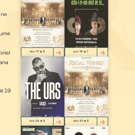
 ne
nume
dec 17 ◆ 8
oct 19 ◆ 7
briel
vana
e 19
oct 24 ◆ 8
dec 21 ◆ 8