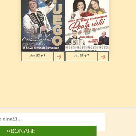
dec 23 ◆ 7
oct 28 ◆ 7
ABONARE