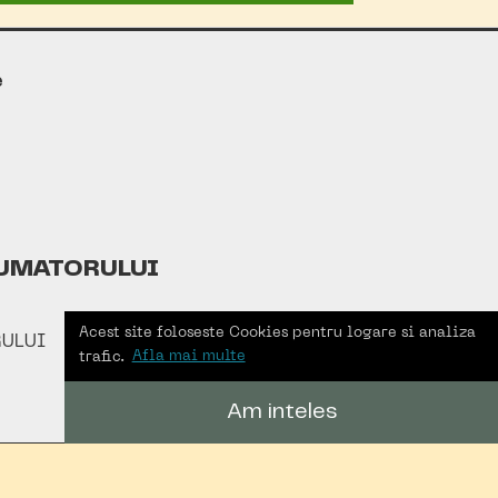
e
UMATORULUI
Acest site foloseste Cookies pentru logare si analiza
ULUI
trafic.
Afla mai multe
Am inteles