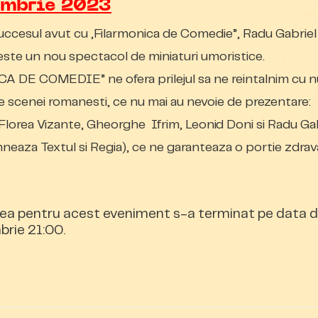
embrie 2023
ccesul avut cu „Filarmonica de Comedie”, Radu Gabriel
ste un nou spectacol de miniaturi umoristice.
A DE COMEDIE” ne ofera prilejul sa ne reintalnim cu 
le scenei romanesti, ce nu mai au nevoie de prezentare:
Florea Vizante, Gheorghe Ifrim, Leonid Doni si Radu Ga
neaza Textul si Regia), ce ne garanteaza o portie zdra
ea pentru acest eveniment s-a terminat pe data d
rie 21:00.