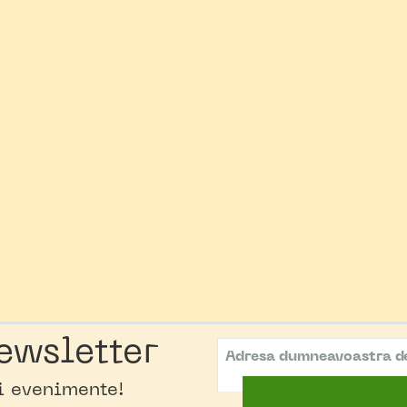
ewsletter
oi evenimente!