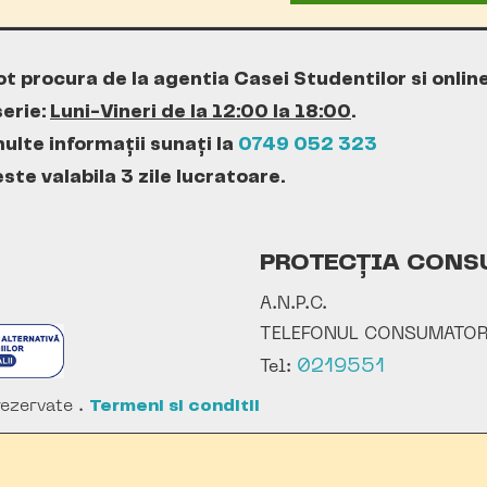
ot procura de la agentia Casei Studentilor si onlin
erie:
Luni-Vineri de la 12:00 la 18:00
.
ulte informații sunați la
0749 052 323
te valabila 3 zile lucratoare.
PROTECȚIA CONS
A.N.P.C.
TELEFONUL CONSUMATOR
0219551
Tel:
ezervate .
Termeni si conditii