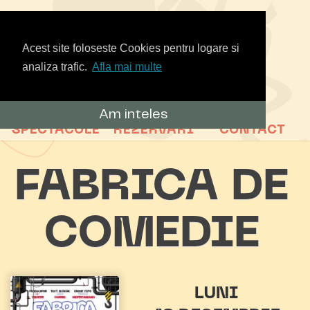
Acest site foloseste Cookies pentru logare si
analiza trafic.
Afla mai multe
Am inteles
SPECTACOLE
REZERVARI
CONTACT
FABRICA DE
COMEDIE
LUNI