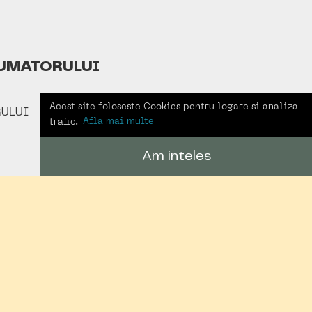
UMATORULUI
Acest site foloseste Cookies pentru logare si analiza
ULUI
trafic.
Afla mai multe
Am inteles