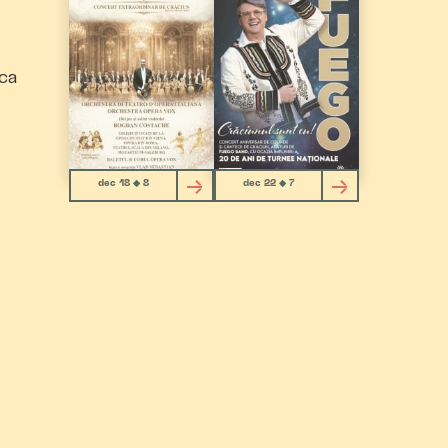
ica
dec 18 ◆ 8
dec 22 ◆ 7