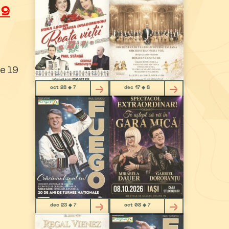
19
e 19
oct 28 ◆ 7
dec 17 ◆ 8
dec 23 ◆ 7
oct 08 ◆ 7