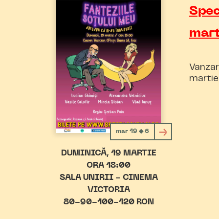
Spec
mar
Vanzar
martie
mar 19 ◆ 6
DUMINICĂ
19 MARTIE
ORA 18:00
SALA UNIRII - CINEMA
VICTORIA
80-90-100-120 RON