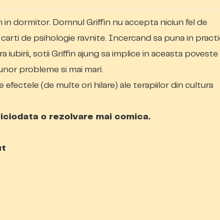
in in dormitor. Domnul Griffin nu accepta niciun fel de
ei carti de psihologie ravnite. Incercand sa puna in pract
a iubirii, sotii Griffin ajung sa implice in aceasta poveste
unor probleme si mai mari.
efectele (de multe ori hilare) ale terapiilor din cultura
iciodata o rezolvare mai comica.
ut