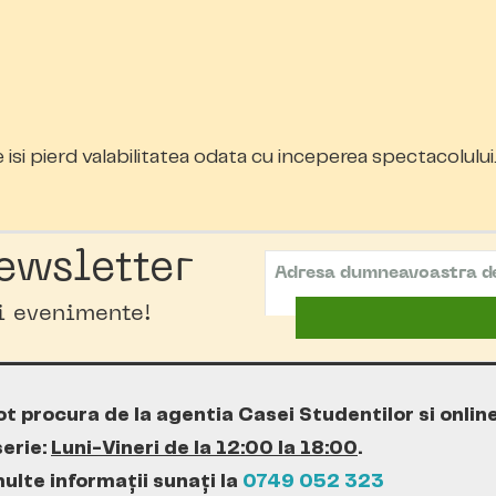
e isi pierd valabilitatea odata cu inceperea spectacolului
ewsletter
oi evenimente!
ot procura de la agentia Casei Studentilor si onlin
erie:
Luni-Vineri de la 12:00 la 18:00
.
ulte informații sunați la
0749 052 323