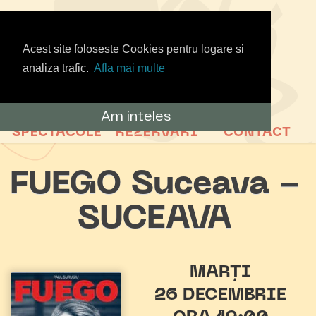
Acest site foloseste Cookies pentru logare si
analiza trafic.
Afla mai multe
Am inteles
SPECTACOLE
REZERVARI
CONTACT
FUEGO Suceava -
SUCEAVA
MARȚI
26 DECEMBRIE