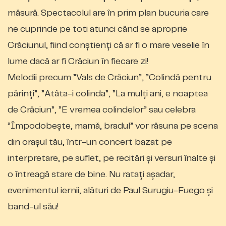
măsură. Spectacolul are în prim plan bucuria care
ne cuprinde pe toti atunci când se aproprie
Crăciunul, fiind conștienți că ar fi o mare veselie în
lume dacă ar fi Crăciun în fiecare zi!
Melodii precum ”Vals de Crăciun”, ”Colindă pentru
părinți”, ”Atâta-i colinda”, ”La mulți ani, e noaptea
de Crăciun”, ”E vremea colindelor” sau celebra
”Împodobește, mamă, bradul” vor răsuna pe scena
din orașul tău, într-un concert bazat pe
interpretare, pe suflet, pe recitări și versuri înalte și
o întreagă stare de bine. Nu ratați așadar,
evenimentul iernii, alături de Paul Surugiu-Fuego și
band-ul său!