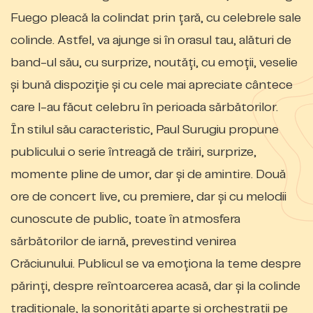
Fuego pleacă la colindat prin țară, cu celebrele sale
colinde. Astfel, va ajunge si în orasul tau, alături de
band-ul său, cu surprize, noutăți, cu emoții, veselie
și bună dispoziție și cu cele mai apreciate cântece
care l-au făcut celebru în perioada sărbătorilor.
În stilul său caracteristic, Paul Surugiu propune
publicului o serie întreagă de trăiri, surprize,
momente pline de umor, dar și de amintire. Două
ore de concert live, cu premiere, dar și cu melodii
cunoscute de public, toate în atmosfera
sărbătorilor de iarnă, prevestind venirea
Crăciunului. Publicul se va emoționa la teme despre
părinți, despre reîntoarcerea acasă, dar și la colinde
tradiționale, la sonorități aparte și orchestrații pe