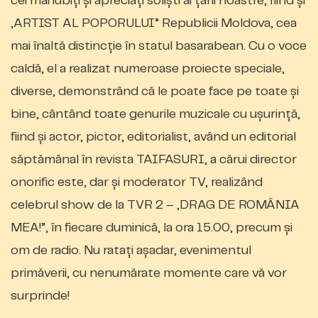
cei mai iubiți și apreciați soliști ai țării noastre, fiind și
„ARTIST AL POPORULUI” Republicii Moldova, cea
mai înaltă distincție în statul basarabean. Cu o voce
caldă, el a realizat numeroase proiecte speciale,
diverse, demonstrând că le poate face pe toate și
bine, cântând toate genurile muzicale cu ușurință,
fiind și actor, pictor, editorialist, având un editorial
săptămânal în revista TAIFASURI, a cărui director
onorific este, dar și moderator TV, realizând
celebrul show de la TVR 2 – „DRAG DE ROMÂNIA
MEA!”, în fiecare duminică, la ora 15.00, precum și
om de radio. Nu ratați așadar, evenimentul
primăverii, cu nenumărate momente care vă vor
surprinde!