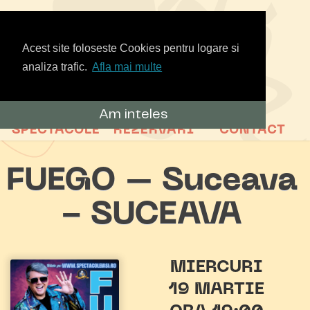
Acest site foloseste Cookies pentru logare si
analiza trafic.
Afla mai multe
Am inteles
SPECTACOLE
REZERVARI
CONTACT
FUEGO – Suceava
- SUCEAVA
MIERCURI
19 MARTIE