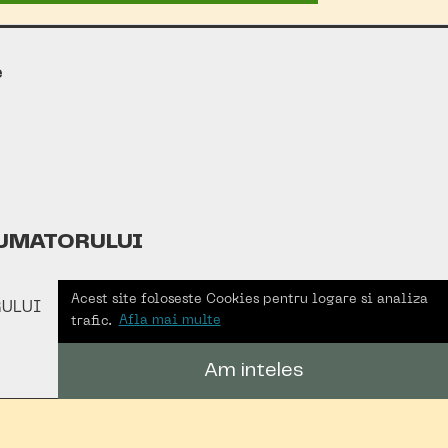
e
UMATORULUI
Acest site foloseste Cookies pentru logare si analiza
ULUI
trafic.
Afla mai multe
Am inteles