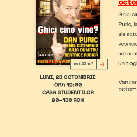
oct
Ghici c
Puric, 
ale act
vesnici
actor a
un trag
oct 23 ◆ 7
LUNI
23 OCTOMBRIE
Vanzar
ORA 19:00
octomb
CASA STUDENTILOR
90-130 RON