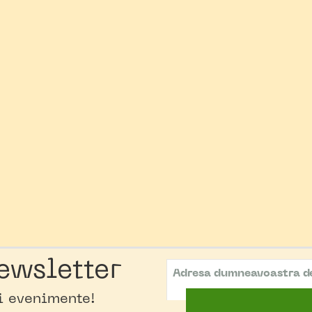
ewsletter
oi evenimente!