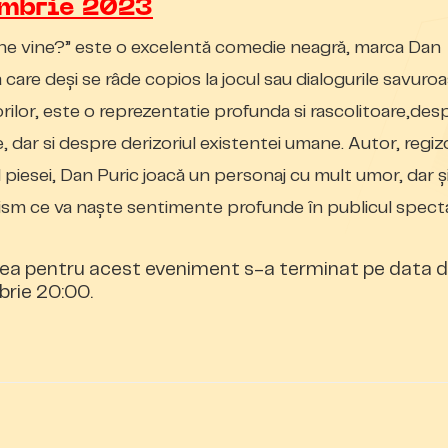
ombrie 2023
ine vine?” este o excelentă comedie neagră, marca Dan
la care deși se râde copios la jocul sau dialogurile savuro
orilor, este o reprezentatie profunda si rascolitoare,des
e, dar si despre derizoriul existentei umane. Autor, regizo
l piesei, Dan Puric joacă un personaj cu mult umor, dar ș
ism ce va naște sentimente profunde în publicul spect
ea pentru acest eveniment s-a terminat pe data 
rie 20:00.