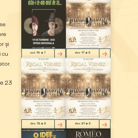
ase
pre
r și
oct 19 ◆ 7
dec 17 ◆ 8
i cu
ator.
de 23
dec 18 ◆ 8
dec 21 ◆ 8