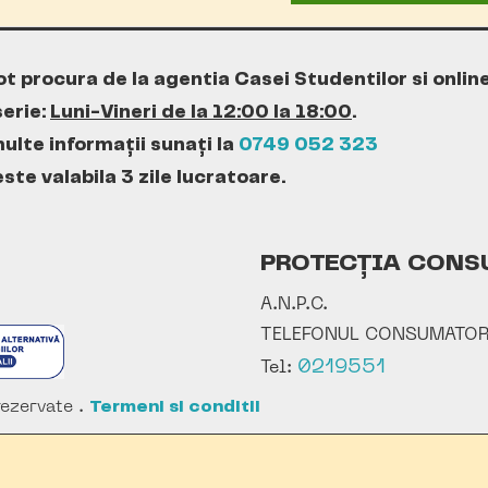
ot procura de la agentia Casei Studentilor si onlin
erie:
Luni-Vineri de la 12:00 la 18:00
.
ulte informații sunați la
0749 052 323
te valabila 3 zile lucratoare.
PROTECȚIA CONS
A.N.P.C.
TELEFONUL CONSUMATOR
0219551
Tel:
ezervate .
Termeni si conditii