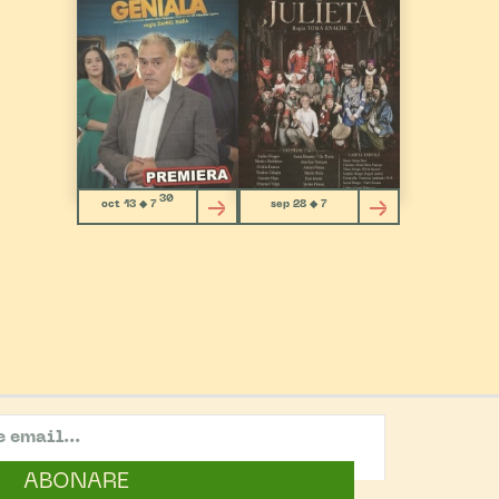
30
oct 13 ◆ 7
sep 28 ◆ 7
ABONARE