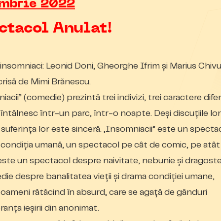
mbrie 2022
ctacol Anulat!
i insomniaci: Leonid Doni, Gheorghe Ifrim și Marius Chiv
crisă de Mimi Brănescu.
acii” (comedie) prezintă trei indivizi, trei caractere difer
 întâlnesc într-un parc, într-o noapte. Deşi discuţiile lo
 suferința lor este sinceră. „Insomniacii” este un specta
condiţia umană, un spectacol pe cât de comic, pe atât
 este un spectacol despre naivitate, nebunie și dragoste
ie despre banalitatea vieții și drama condiției umane,
oameni rătăcind în absurd, care se agață de gânduri
ranța ieșirii din anonimat.