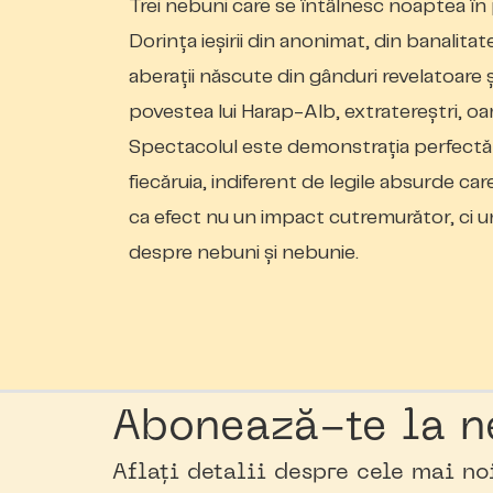
Trei nebuni care se întâlnesc noaptea în p
Dorinţa ieşirii din anonimat, din banalitat
aberaţii născute din gânduri revelatoare 
povestea lui Harap-Alb, extratereştri, oa
Spectacolul este demonstrația perfectă a 
fiecăruia, indiferent de legile absurde ca
ca efect nu un impact cutremurător, ci u
despre nebuni și nebunie.
Abonează-te la n
Aflați detalii despre cele mai n