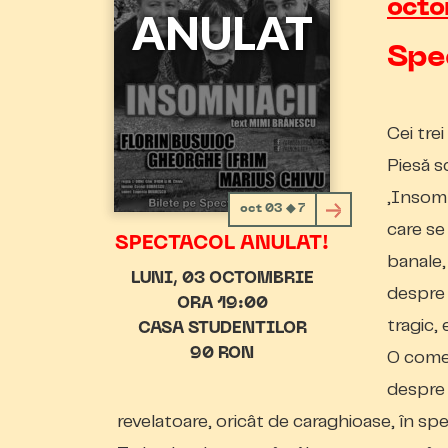
octo
Spe
Cei tre
Piesă s
„Insomni
oct 03 ◆ 7
care se
SPECTACOL ANULAT!
banale,
LUNI
03 OCTOMBRIE
despre 
ORA 19:00
tragic,
CASA STUDENTILOR
90 RON
O comed
despre 
revelatoare, oricât de caraghioase, în spe