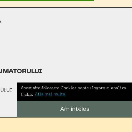
e
UMATORULUI
Acest site foloseste Cookies pentru logare si analiza
ULUI
trafic.
Afla mai multe
Am inteles