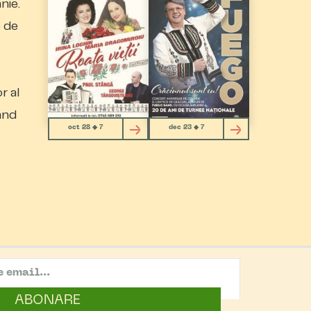
nie.
e de
r al
vând
oct 28 ◆ 7
dec 23 ◆ 7
ABONARE