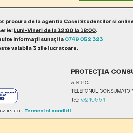
ot procura de la agentia Casei Studentilor si onlin
erie:
Luni-Vineri de la 12:00 la 18:00
.
ulte informații sunați la
0749 052 323
te valabila 3 zile lucratoare.
PROTECȚIA CONS
A.N.P.C.
TELEFONUL CONSUMATOR
0219551
Tel:
ezervate .
Termeni si conditii