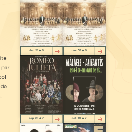
u
dec 17 ◆ 8
dec 18 ◆ 8
ite
r par
col
 de
.
sep 28 ◆ 7
oct 19 ◆ 7