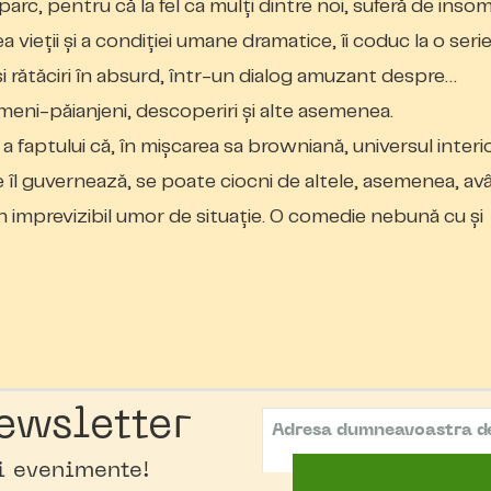
arc, pentru că la fel ca mulţi dintre noi, suferă de insom
ea vieţii şi a condiţiei umane dramatice, îi coduc la o seri
şi rătăciri în absurd, într-un dialog amuzant despre…
meni-păianjeni, descoperiri şi alte asemenea.
faptului că, în mișcarea sa browniană, universul interio
re îl guvernează, se poate ciocni de altele, asemenea, a
n imprevizibil umor de situație. O comedie nebună cu și
ewsletter
oi evenimente!