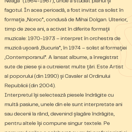
Neaga” (1964-1967), unde a studiat pianul şi
fagotul. În acea perioadă, a fost invitat ca solist în
formaţia „Noroc”, condusă de Mihai Dolgan. Ulterior,
timp de zece ani, a activat în diferite formaţii
muzicale: 1970-1973 – interpret în orchestra de
muzică uşoară „Bucuria”, în 1974 – solist al formaţiei
„Contemporanul”. A lansat albume, a înregistrat
sute de piese și a cutreierat multe ţări. Este Artist
al poporului (din 1990) şi Cavaler al Ordinului
Republicii (din 2004).
Interpretul îşi selectează piesele îndrăgite cu
multă pasiune, unele din ele sunt interpretate ani
sau decenii la rând, devenind şlagăre îndrăgite,
pentru altele îşi compune singur textele. Pe