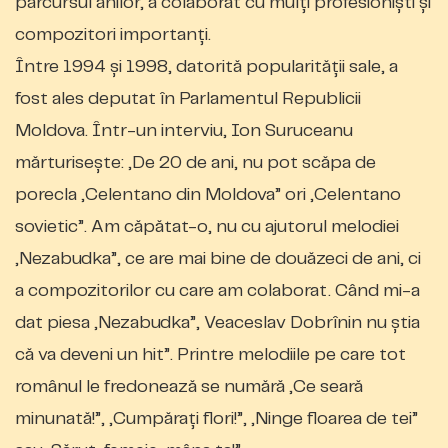
parcursul anilor, a colaborat cu mulţi profesionişti şi
compozitori importanţi.
Între 1994 şi 1998, datorită popularităţii sale, a
fost ales deputat în Parlamentul Republicii
Moldova. Într-un interviu, Ion Suruceanu
mărturiseşte: „De 20 de ani, nu pot scăpa de
porecla „Celentano din Moldova” ori „Celentano
sovietic”. Am căpătat-o, nu cu ajutorul melodiei
„Nezabudka”, ce are mai bine de douăzeci de ani, ci
a compozitorilor cu care am colaborat. Când mi-a
dat piesa „Nezabudka”, Veaceslav Dobrînin nu ştia
că va deveni un hit”. Printre melodiile pe care tot
românul le fredonează se numără „Ce seară
minunată!”, „Cumpăraţi flori!”, „Ninge floarea de tei”