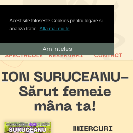
Acest site foloseste Cookies pentru logare si
analiza trafic.
Afla mai multe
Am inteles
SPECTACOLE
REZERVARI
CONTACT
ION SURUCEANU-
Sărut femeie
mâna ta!
MIERCURI