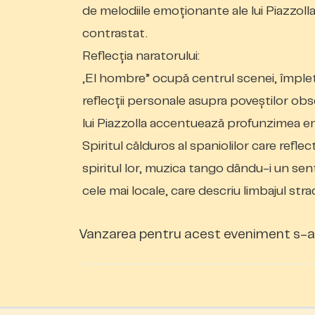
de melodiile emoționante ale lui Piazzolla
contrastat.
Reflecția
naratorului:
„El hombre” ocupă centrul scenei,
împle
reflecții personale asupra poveștilor ob
lui Piazzolla accentuează profunzimea em
Spiritul călduros al spaniolilor care refle
spiritul lor, muzica tango dându-i un sen
cele mai locale, care descriu limbajul strada
Vanzarea pentru acest eveniment s-a 