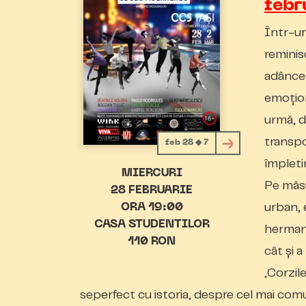
febr
Într-un
reminis
adânceșt
emoțion
urmă,
d
transpo
feb 28 ◆ 7
împleti
MIERCURI
Pe măsu
28 FEBRUARIE
urban,
ORA 19:00
CASA STUDENTILOR
hermano
110 RON
cât și a
„Corzil
se
perfect cu istoria, despre cel mai comun