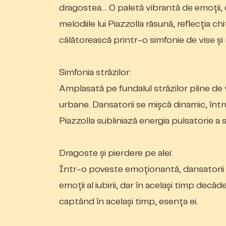
dragostea… O paletă vibrantă de emoții, 
melodiile lui Piazzolla răsună, reflecția c
călătorească printr-o simfonie de vise și r
Simfonia străzilor:
Amplasată pe fundalul străzilor pline de 
urbane. Dansatorii se mișcă dinamic,
înt
Piazzolla subliniază energia pulsatorie a s
Dragoste și pierdere pe alei:
Într-o poveste emoționantă, dansatorii n
emoții al iubirii, dar în același timp dec
captând
în același timp, esența ei.