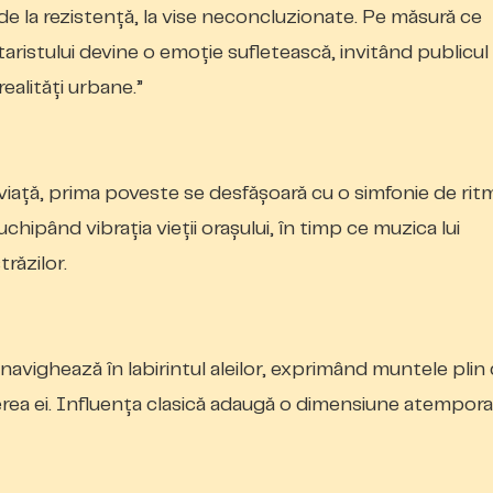
de la rezistență, la vise neconcluzionate. Pe măsură ce
hitaristului devine o emoție sufletească, invitând publicul
ealități urbane.”
viață, prima poveste se desfășoară cu o simfonie de rit
ruchipând
vibrația vieții orașului, în timp ce muzica lui
trăzilor.
avighează în labirintul aleilor, exprimând muntele plin
ăderea ei. Influența clasică adaugă o dimensiune atempora