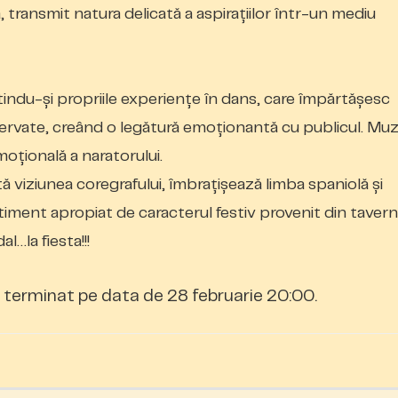
, transmit natura delicată a aspirațiilor într-un mediu
tindu-și
propriile experiențe în dans, care împărtășesc
servate, creând o legătură emoționantă cu publicul. Muz
oțională a naratorului.
ctă viziunea coregrafului, îmbrațișează limba spaniolă și
timent apropiat de caracterul festiv provenit din tavern
l…la fiesta!!!
terminat pe data de 28 februarie 20:00.