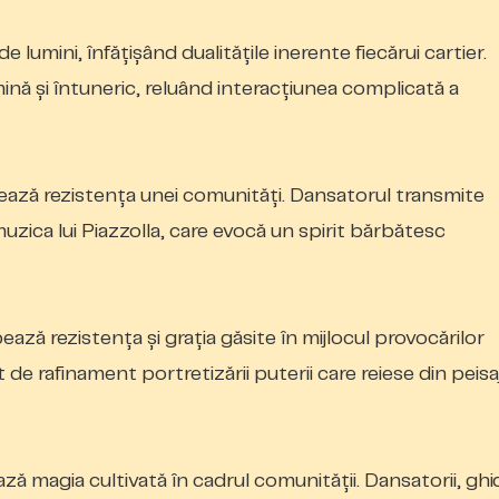
e lumini, înfățișând
dualitățile
inerente fiecărui cartier.
ină și întuneric, reluând interacțiunea complicată a
rează rezistența unei comunități. Dansatorul transmite
uzica lui Piazzolla, care evocă un spirit bărbătesc
ează rezistența și grația găsite în mijlocul provocărilor
de rafinament portretizării puterii care reiese din peisa
ză magia cultivată în cadrul comunității. Dansatorii, ghi