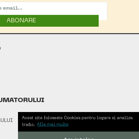
ABONARE
e
UMATORULUI
Acest site foloseste Cookies pentru logare si analiza
ULUI
trafic.
Afla mai multe