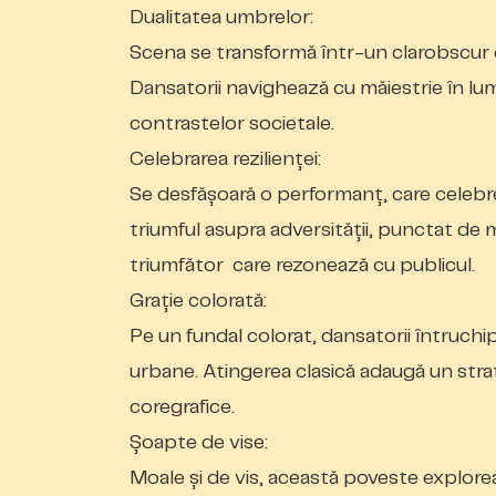
Dualitatea umbrelor:
Scena se transformă într-un clarobscur d
Dansatorii navighează cu măiestrie în lum
contrastelor societale.
Celebrarea rezilienței:
Se desfășoară o performanț
, care celeb
triumful asupra adversității, punctat de m
triumfător care rezonează cu publicul.
Grație colorată:
Pe un fundal colorat, dansatorii întruchip
urbane. Atingerea clasică adaugă un strat 
coregrafice.
Șoapte de vise:
Moale și de vis, această poveste explorea