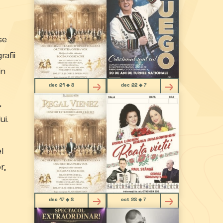
se
rafii
în
dec 21 ◆ 8
dec 22 ◆ 7
,
ui.
l
r,
dec 17 ◆ 8
oct 28 ◆ 7