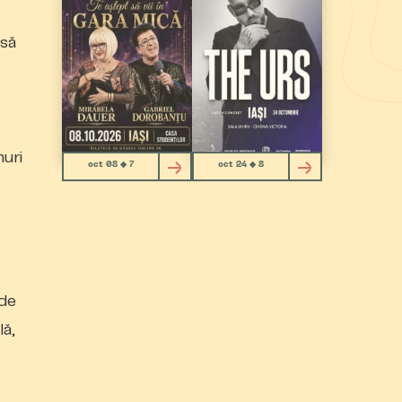
 să
muri
oct 08 ◆ 7
oct 24 ◆ 8
 de
lă,