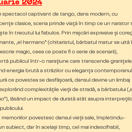
uarie 2024
 spectacol captivant de tango, dans modern, cu
cențe clasice, scena prinde viață în timp ce un narator 
e în trecutul lui fabulos. Prin mișcări expresive și coreg
ante, „el hermano” (chitaristul, bărbatul matur se uită 
escrie
magic, ceea ce poate fi o serie de scenarii),
rtă publicul într-o narațiune care transcende granițele
nd energia brută a străzilor cu eleganța contemporanul
ră ce povestea se desfășoară, dansul devine un limbaj
 explorând
complexitățile
vieții de stradă, a bărbatului („e
”), lăsând un impact de durată atât asupra interprețilo
 publicului.
e memoriilor povestesc dansul vieții sale,
împletindu-
 subiect, dar în același timp, cel mai indescifrabil,