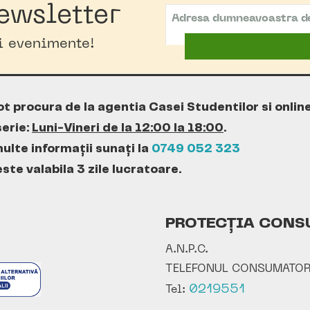
ewsletter
oi evenimente!
ot procura de la agentia Casei Studentilor si onlin
erie:
Luni-Vineri de la 12:00 la 18:00
.
ulte informații sunați la
0749 052 323
te valabila 3 zile lucratoare.
PROTECȚIA CONS
A.N.P.C.
TELEFONUL CONSUMATOR
0219551
Tel: