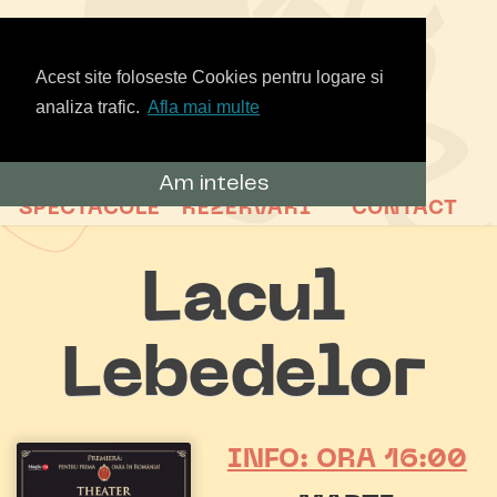
Acest site foloseste Cookies pentru logare si
analiza trafic.
Afla mai multe
Am inteles
SPECTACOLE
REZERVARI
CONTACT
Lacul
Lebedelor
INFO: ORA 16:00