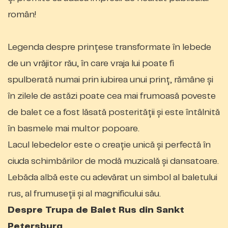
român!
Legenda despre prinţese transformate în lebede
de un vrăjitor rău, în care vraja lui poate fi
spulberată numai prin iubirea unui prinţ, rămâne şi
în zilele de astăzi poate cea mai frumoasă poveste
de balet ce a fost lăsată posterităţii şi este întâlnită
în basmele mai multor popoare.
Lacul lebedelor este o creație unică și perfectă în
ciuda schimbărilor de modă muzicală și dansatoare.
Lebăda albă este cu adevărat un simbol al baletului
rus, al frumuseții și al magnificului său.
Despre Trupa de Balet Rus din Sankt
Petersburg