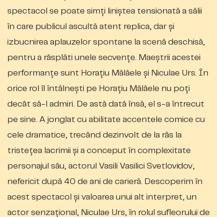
spectacol se poate simţi liniştea tensionată a sălii
în care publicul ascultă atent replica, dar şi
izbucnirea aplauzelor spontane la scenă deschisă,
pentru a răsplăti unele secvenţe. Maeştrii acestei
performanţe sunt Horaţiu Mălăele şi Niculae Urs. În
orice rol îl întâlneşti pe Horaţiu Mălăele nu poţi
decât să-l admiri. De astă dată însă, el s-a întrecut
pe sine. A jonglat cu abilitate accentele comice cu
cele dramatice, trecând dezinvolt de la râs la
tristeţea lacrimii şi a conceput în complexitate
personajul său, actorul Vasili Vasilici Svetlovidov,
nefericit după 40 de ani de carieră. Descoperim în
acest spectacol şi valoarea unui alt interpret, un
actor senzaţional, Niculae Urs, în rolul sufleorului de