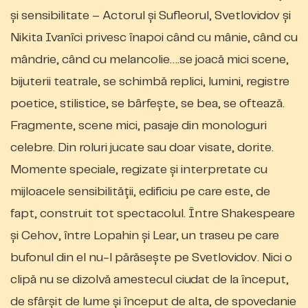
şi sensibilitate – Actorul şi Sufleorul, Svetlovidov şi
Nikita Ivanîci privesc înapoi când cu mânie, când cu
mândrie, când cu melancolie….se joacă mici scene,
bijuterii teatrale, se schimbă replici, lumini, registre
poetice, stilistice, se bârfeşte, se bea, se oftează.
Fragmente, scene mici, pasaje din monologuri
celebre. Din roluri jucate sau doar visate, dorite.
Momente speciale, regizate şi interpretate cu
mijloacele sensibilităţii, edificiu pe care este, de
fapt, construit tot spectacolul. Între Shakespeare
şi Cehov, între Lopahin şi Lear, un traseu pe care
bufonul din el nu-l părăseşte pe Svetlovidov. Nici o
clipă nu se dizolvă amestecul ciudat de la început,
de sfârşit de lume şi început de alta, de spovedanie