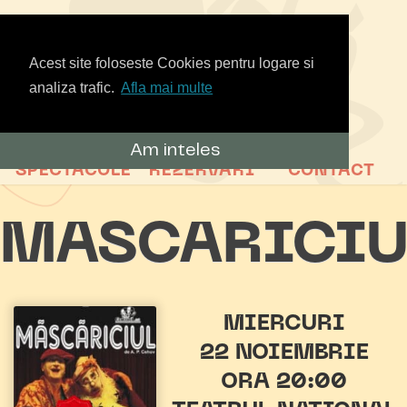
Acest site foloseste Cookies pentru logare si
analiza trafic.
Afla mai multe
Am inteles
SPECTACOLE
REZERVARI
CONTACT
MASCARICIU
MIERCURI
22 NOIEMBRIE
ORA 20:00