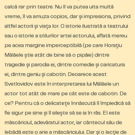
calcă rar prin teatre. Nu îl va putea uita multă
vreme, îl va amuza copios, dar şi impresiona, privind
altfel actorii şi viaţa lor. O istorie ilustrată a teatrului
sau o istorie a stilurilor artei actorului, aflată mereu
pe acea margine imperceptibilă (pe care Horaţiu
Mălăele ştie atât de bine să o pipăie) dintre
tragedie şi parodia ei, dintre comedie şi caricatura
ei, dintre geniu şi cabotin. Deoarece acest
Svetlovidov este în interpretarea lui Mălăele un
actor tot atât de mare pe cât este de cabotin. De
ce? Pentru că o delicateţe înnăscută îl împiedică să
fie sigur pe sine şi îl sileşte să se ia în râs. El este
măscăriciul, adevăratul actor, iar cântecul său de
lebădă este o arie a măscăriciului. Dar şi o lecţie de