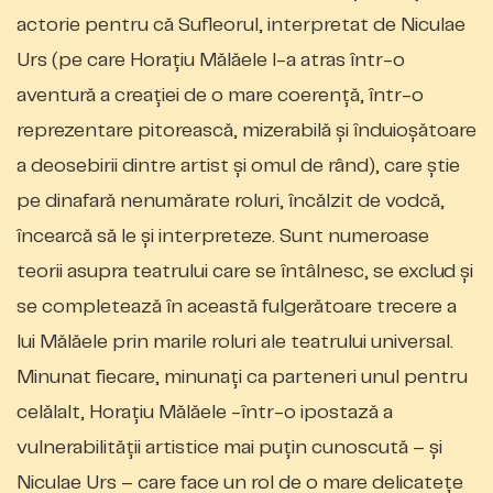
actorie pentru că Sufleorul, interpretat de Niculae
Urs (pe care Horaţiu Mălăele l-a atras într-o
aventură a creaţiei de o mare coerenţă, într-o
reprezentare pitorească, mizerabilă şi înduioşătoare
a deosebirii dintre artist şi omul de rând), care ştie
pe dinafară nenumărate roluri, încălzit de vodcă,
încearcă să le şi interpreteze. Sunt numeroase
teorii asupra teatrului care se întâlnesc, se exclud şi
se completează în această fulgerătoare trecere a
lui Mălăele prin marile roluri ale teatrului universal.
Minunat fiecare, minunaţi ca parteneri unul pentru
celălalt, Horaţiu Mălăele -într-o ipostază a
vulnerabilităţii artistice mai puţin cunoscută – şi
Niculae Urs – care face un rol de o mare delicateţe