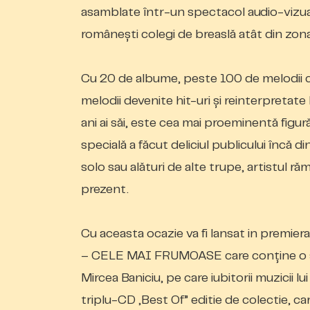
asamblate într-un spectacol audio-vizual d
românești colegi de breaslă atât din zona 
Cu 20 de albume, peste 100 de melodii co
melodii devenite hit-uri și reinterpretate l
ani ai săi, este cea mai proeminentă figu
specială a făcut deliciul publicului încă d
solo sau alături de alte trupe, artistul r
prezent.
Cu aceasta ocazie va fi lansat in premie
– CELE MAI FRUMOASE care conține o se
Mircea Baniciu, pe care iubitorii muzicii l
triplu-CD „Best Of” editie de colectie, ca