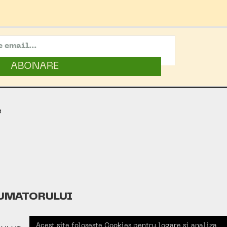
ABONARE
e
UMATORULUI
Acest site foloseste Cookies pentru logare si analiza