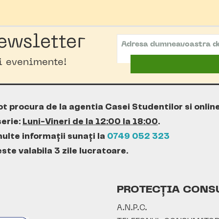
ewsletter
oi evenimente!
ot procura de la agentia Casei Studentilor si onlin
erie:
Luni-Vineri de la 12:00 la 18:00
.
ulte informații sunați la
0749 052 323
te valabila 3 zile lucratoare.
PROTECȚIA CONS
A.N.P.C.