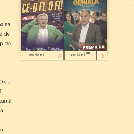
a sa
le de
mp de
30
nov 10 ◆ 7
oct 13 ◆ 7
50 de
i
ezumă
 a
lo