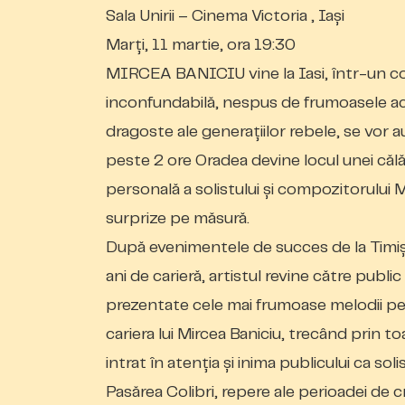
Sala Unirii – Cinema Victoria , Iași
Marți, 11 martie, ora 19:30
MIRCEA BANICIU vine la Iasi, într-un c
inconfundabilă, nespus de frumoasele acor
dragoste ale generaţiilor rebele, se vor au
peste 2 ore Oradea devine locul unei călăt
personală a solistului şi compozitorului 
surprize pe măsură.
După evenimentele de succes de la Timișo
ani de carieră, artistul revine către publ
prezentate cele mai frumoase melodii pe
cariera lui Mircea Baniciu, trecând prin 
intrat în atenția și inima publicului ca sol
Pasărea Colibri, repere ale perioadei de c