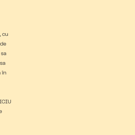
, cu
 de
 sa
 sa
 în
NICIU
e