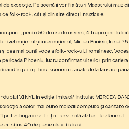
e excepție. Pe scenă îi vor fi alături Maestrului muzicii
de folk-rock, cât și din alte direcții muzicale.
mpuse, peste 50 de ani de carieră, 4 trupe și solistică
a nivel național și internațional, Mircea Baniciu, la cei 75
ră și cea mai bună voce a folk-rock-ului românesc. Vocea
in perioada Phoenix, lucru confirmat ulterior prin cariera
ămânând în prim planul scenei muzicale de la lansare până
ra *dublul VINYL în ediție limitată* intitulat MIRCEA BA
lecție a celor mai bune melodii compuse și cântate d
ui îl pot adăuga în colecția personală alături de albumul-
re conține 40 de piese ale artistului.