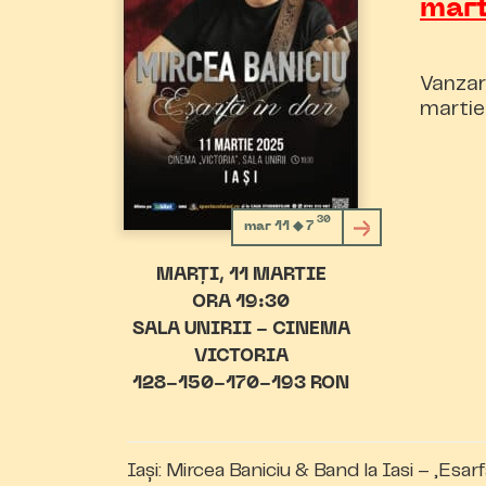
mar
Vanzar
martie
30
mar 11 ◆ 7
MARȚI
11 MARTIE
ORA 19:30
SALA UNIRII - CINEMA
VICTORIA
128-150-170-193 RON
Iași: Mircea Baniciu & Band la Iasi – „Esarf