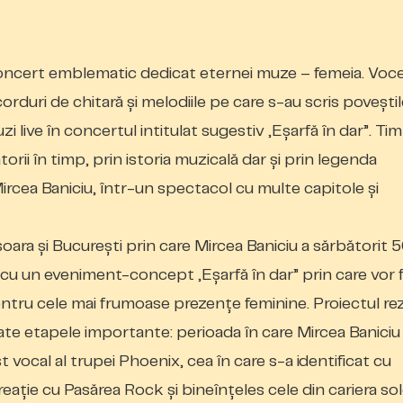
oncert emblematic dedicat eternei muze – femeia. Voce
duri de chitară şi melodiile pe care s-au scris poveşti
zi live în concertul intitulat sugestiv „Eșarfă în dar”. Ti
orii în timp, prin istoria muzicală dar și prin legenda
Mircea Baniciu, într-un spectacol cu multe capitole şi
ara și București prin care Mircea Baniciu a sărbătorit 
ic cu un eveniment-concept „Eșarfă în dar” prin care vor f
ntru cele mai frumoase prezenţe feminine. Proiectul r
toate etapele importante: perioada în care Mircea Baniciu
ist vocal al trupei Phoenix, cea în care s-a identificat cu
reaţie cu Pasărea Rock şi bineînţeles cele din cariera so