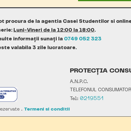
ot procura de la agentia Casei Studentilor si onlin
erie:
Luni-Vineri de la 12:00 la 18:00
.
ulte informații sunați la
0749 052 323
te valabila 3 zile lucratoare.
PROTECȚIA CONS
A.N.P.C.
TELEFONUL CONSUMATOR
0219551
Tel:
ezervate .
Termeni si conditii