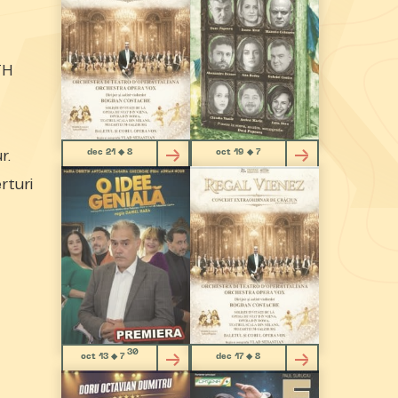
TH
dec 21 ◆ 8
oct 19 ◆ 7
r.
rturi
30
oct 13 ◆ 7
dec 17 ◆ 8