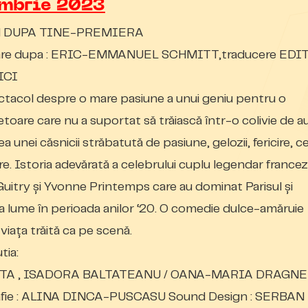
ombrie 2023
 DUPA TINE-PREMIERA
re dupa : ERIC-EMMANUEL SCHMITT,traducere EDI
ICI
tacol despre o mare pasiune a unui geniu pentru o
etoare care nu a suportat să trăiască într-o colivie de au
 unei căsnicii străbatută de pasiune, gelozii, fericire, ce
are. Istoria adevărată a celebrului cuplu legendar francez
uitry și Yvonne Printemps care au dominat Parisul și
a lume în perioada anilor ‘20. O comedie dulce-amăruie
viața trăită ca pe scenă.
tia:
A , ISADORA BALTATEANU / OANA-MARIA DRAGNE
fie : ALINA DINCA-PUSCASU Sound Design : SERBAN