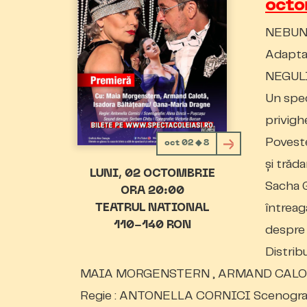
oct
NEBUN
Adapta
NEGUL
Un spec
privigh
Povestea
oct 02 ◆ 8
și trăd
LUNI
02 OCTOMBRIE
Sacha G
ORA 20:00
întreag
TEATRUL NATIONAL
110-140 RON
despre 
Distribu
MAIA MORGENSTERN , ARMAND CALOT
Regie : ANTONELLA CORNICI Scenogra