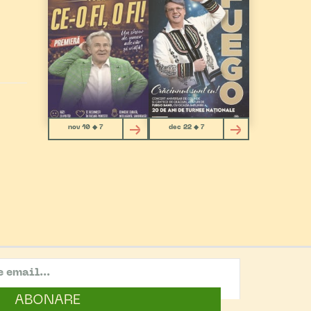
nov 10 ◆ 7
dec 22 ◆ 7
ABONARE