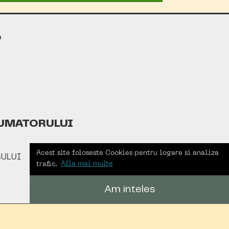
e
UMATORULUI
Acest site foloseste Cookies pentru logare si analiza
ULUI
trafic.
Afla mai multe
Am inteles