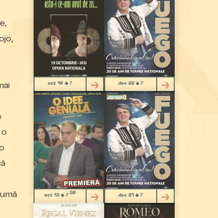
e,
ojo,
oct 19 ◆ 7
dec 22 ◆ 7
mai
e
 o
 o
să
 sumă
30
oct 13 ◆ 7
dec 21 ◆ 7