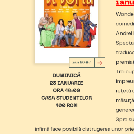
ianu
WonderT
comedia
Andrei 
Spectac
traduce
premiaț
ian 28 ◆ 7
Trei cu
DUMINICĂ
împreun
28 IANUARIE
rețetă 
ORA 19:00
CASA STUDENTILOR
măsuță 
100 RON
generea
Spre su
infimă face posibilă distrugerea unor prie