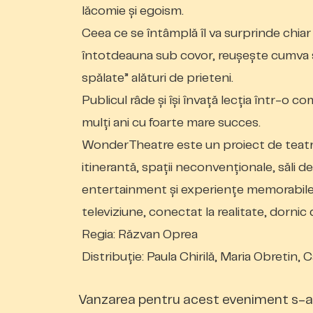
lăcomie și egoism.
Ceea ce se întâmplă îl va surprinde chiar 
întotdeauna sub covor, reușește cumva să
spălate” alături de prieteni.
Publicul râde și își învață lecția într-o 
mulți ani cu foarte mare succes.
WonderTheatre este un proiect de teat
itinerantă, spații neconvenționale, săli
entertainment și experiențe memorabile
televiziune, conectat la realitate, dornic 
Regia: Răzvan Oprea
Distribuție: Paula Chirilă, Maria Obretin
Vanzarea pentru acest eveniment s-a 