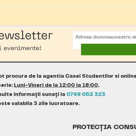
ewsletter
oi evenimente!
ot procura de la agentia Casei Studentilor si onlin
erie:
Luni-Vineri de la 12:00 la 18:00
.
ulte informații sunați la
0749 052 323
te valabila 3 zile lucratoare.
PROTECȚIA CONS