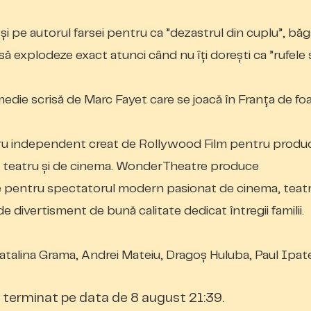
și pe autorul farsei pentru ca ”dezastrul din cuplu”, bă
 explodeze exact atunci când nu îți dorești ca ”rufele s
comedie scrisă de Marc Fayet care se joacă în Franța de fo
ru independent creat de Rollywood Film pentru produc
 de teatru și de cinema. WonderTheatre produce
 pentru spectatorul modern pasionat de cinema, teatr
de divertisment de bună calitate dedicat întregii familii.
, Catalina Grama, Andrei Mateiu, Dragoș Huluba, Paul Ipat
terminat pe data de 8 august 21:39.