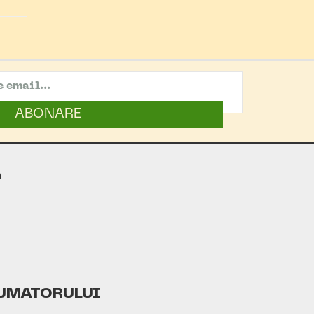
ABONARE
e
UMATORULUI