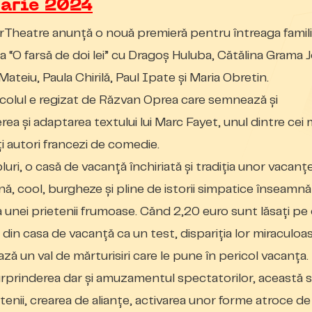
arie 2024
heatre anunță o nouă premieră pentru întreaga famili
 “O farsă de doi lei” cu Dragoș Huluba, Cătălina Grama J
Mateiu, Paula Chirilă, Paul Ipate și Maria Obretin.
olul e regizat de Răzvan Oprea care semnează și
rea și adaptarea textului lui Marc Fayet, unul dintre cei 
i autori francezi de comedie.
pluri, o casă de vacanță închiriată și tradiția unor vacanț
ă, cool, burgheze și pline de istorii simpatice înseamnă
a unei prietenii frumoase. Cănd 2,20 euro sunt lăsați pe
din casa de vacanță ca un test, dispariția lor miraculoa
ză un val de mărturisiri care le pune în pericol vacanța.
rprinderea dar și amuzamentul spectatorilor, această
tenii, crearea de alianțe, activarea unor forme atroce de