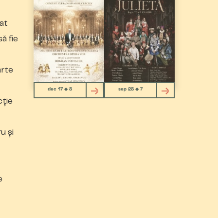
gat
ă fie
arte
dec 17 ◆ 8
sep 28 ◆ 7
ție
u și
e