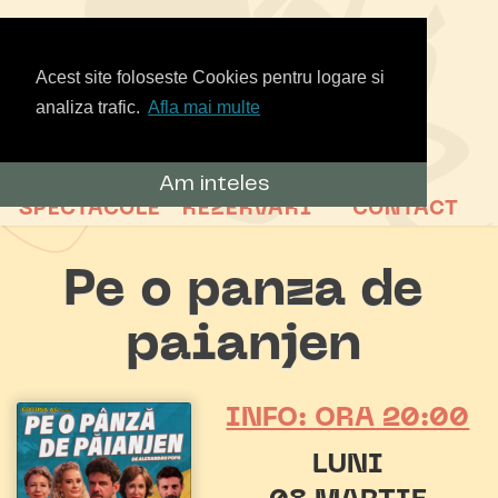
Acest site foloseste Cookies pentru logare si
analiza trafic.
Afla mai multe
Am inteles
SPECTACOLE
REZERVARI
CONTACT
Pe o panza de
paianjen
INFO: ORA 20:00
LUNI