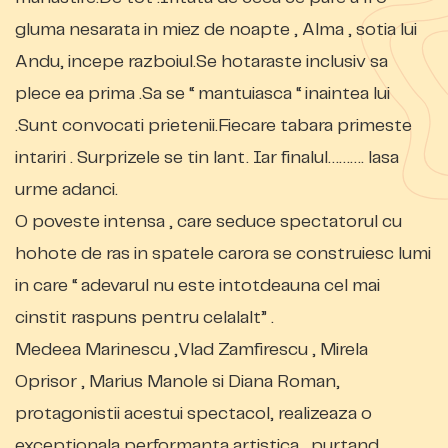
gluma nesarata in miez de noapte , Alma , sotia lui
Andu, incepe razboiul.Se hotaraste inclusiv sa
plece ea prima .Sa se “ mantuiasca “ inaintea lui
.Sunt convocati prietenii.Fiecare tabara primeste
intariri . Surprizele se tin lant. Iar finalul………. lasa
urme adanci.
O poveste intensa , care seduce spectatorul cu
hohote de ras in spatele carora se construiesc lumi
in care “ adevarul nu este intotdeauna cel mai
cinstit raspuns pentru celalalt” .
Medeea Marinescu ,Vlad Zamfirescu , Mirela
Oprisor , Marius Manole si Diana Roman,
protagonistii acestui spectacol, realizeaza o
exceptionala performanta artistica , purtand