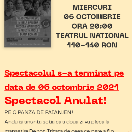
MIERCURI
06 OCTOMBRIE
ORA 20:00
TEATRUL NATIONAL
110-140 RON
Spectacolul s-a terminat pe
data de 06 octombrie 2021
Spectacol Anulat!
PE O PANZA DE PAIANJEN !
Andu isi anunta sotia ca a doua zi va pleca la
manastire.De tot .Iritata de ceea ce pare a fi o