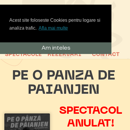
Acest site foloseste Cookies pentru logare si
analiza trafic.
Afla mai multe
Am inteles
SPECTACOLE
REZERVARI
CONTACT
PE O PANZA DE
PAIANJEN
SPECTACOL
ANULAT!