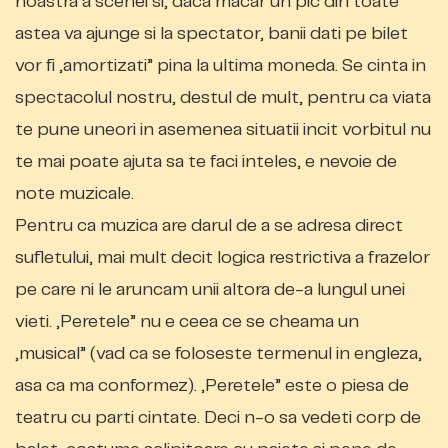
noastra a scenei si, daca macar un pic din toate
astea va ajunge si la spectator, banii dati pe bilet
vor fi „amortizati” pina la ultima moneda. Se cinta in
spectacolul nostru, destul de mult, pentru ca viata
te pune uneori in asemenea situatii incit vorbitul nu
te mai poate ajuta sa te faci inteles, e nevoie de
note muzicale.
Pentru ca muzica are darul de a se adresa direct
sufletului, mai mult decit logica restrictiva a frazelor
pe care ni le aruncam unii altora de-a lungul unei
vieti. „Peretele” nu e ceea ce se cheama un
„musical” (vad ca se foloseste termenul in engleza,
asa ca ma conformez). „Peretele” este o piesa de
teatru cu parti cintate. Deci n-o sa vedeti corp de