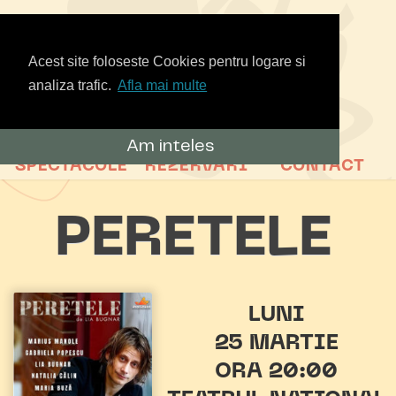
Acest site foloseste Cookies pentru logare si
analiza trafic.
Afla mai multe
Am inteles
SPECTACOLE
REZERVARI
CONTACT
PERETELE
LUNI
25 MARTIE
ORA 20:00