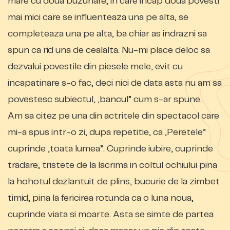
mare cu doua buzunare, in care incap doua povesti
mai mici care se influenteaza una pe alta, se
completeaza una pe alta, ba chiar as indrazni sa
spun ca rid una de cealalta. Nu-mi place deloc sa
dezvalui povestile din piesele mele, evit cu
incapatinare s-o fac, deci nici de data asta nu am sa
povestesc subiectul, „bancul” cum s-ar spune.
Am sa citez pe una din actritele din spectacol care
mi-a spus intr-o zi, dupa repetitie, ca „Peretele”
cuprinde „toata lumea”. Cuprinde iubire, cuprinde
tradare, tristete de la lacrima in coltul ochiului pina
la hohotul dezlantuit de plins, bucurie de la zimbet
timid, pina la fericirea rotunda ca o luna noua,
cuprinde viata si moarte. Asta se simte de partea