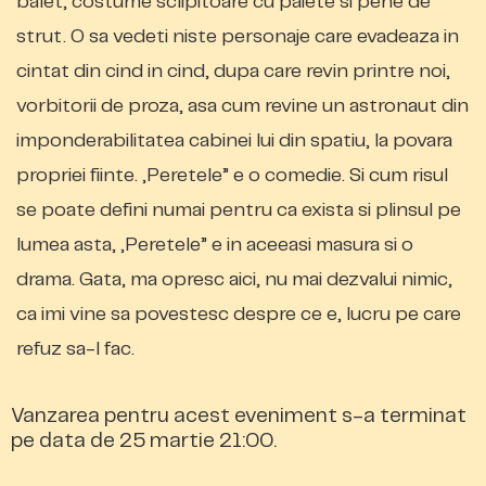
balet, costume sclipitoare cu paiete si pene de
strut. O sa vedeti niste personaje care evadeaza in
cintat din cind in cind, dupa care revin printre noi,
vorbitorii de proza, asa cum revine un astronaut din
imponderabilitatea cabinei lui din spatiu, la povara
propriei fiinte. „Peretele” e o comedie. Si cum risul
se poate defini numai pentru ca exista si plinsul pe
lumea asta, „Peretele” e in aceeasi masura si o
drama. Gata, ma opresc aici, nu mai dezvalui nimic,
ca imi vine sa povestesc despre ce e, lucru pe care
refuz sa-l fac.
Vanzarea pentru acest eveniment s-a terminat
pe data de 25 martie 21:00.