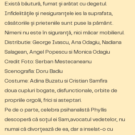
Există băutură, fumat și arătat cu degetul.
Infidelitățile și nesiguranțele ies la suprafata,
căsătoriile și prieteniile sunt puse la pământ.
Nimeni nu este în siguranță, nici măcar mobilierul.
Distributie: George Ivascu, Ana Odagiu, Nadiana
Salagean, Angel Popescu si Monica Odagiu
Credit Foto: Serban Mestecaneanu
Scenografia: Doru Badiu
Costume: Adina Buzatu si Cristian Samfira
doua cupluri bogate, disfunctionale, orbite de
propriile orgolii, frici si asteptari.
Pe de o parte, celebra psihanalistă Phyllis
descoperă că soțul ei Sam,avocatul vedetelor, nu
numai că divorțează de ea, dar a inselat-o cu