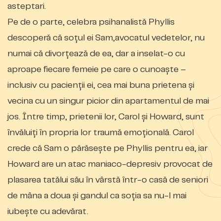
asteptari.
Pe de o parte, celebra psihanalistă Phyllis
descoperă că soțul ei Sam,avocatul vedetelor, nu
numai că divorțează de ea, dar a inselat-o cu
aproape fiecare femeie pe care o cunoaște –
inclusiv cu pacienții ei, cea mai buna prietena și
vecina cu un singur picior din apartamentul de mai
jos. Între timp, prietenii lor, Carol și Howard, sunt
învăluiți în propria lor traumă emoțională. Carol
crede că Sam o părăsește pe Phyllis pentru ea, iar
Howard are un atac maniaco-depresiv provocat de
plasarea tatălui său în vârstă într-o casă de seniori
de mâna a doua și gandul ca soția sa nu-l mai
iubește cu adevărat.