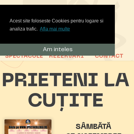
Acest site foloseste Cookies pentru logare si
analiza trafic.
Afla mai multe
Am inteles
SPECTACOLE
REZERVARI
CONTACT
PRIETENI LA
CUȚITE
SÂMBĂTĂ