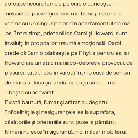
aproape fiecare femeie pe care o cunoaște –
inclusiv cu pacienții ei, cea mai buna prietena și
vecina cu un singur picior din apartamentul de mai
jos. Între timp, prietenii lor, Carol și Howard, sunt
învăluiți în propria lor traumă emoțională. Carol
crede că Sam o părăsește pe Phyllis pentru ea, iar
Howard are un atac maniaco-depresiv provocat de
plasarea tatălui său în vârstă într-o casă de seniori
de mâna a doua și gandul ca soția sa nu-l mai
iubește cu adevărat.
Există băutură, fumat și arătat cu degetul.
Infidelitățile și nesiguranțele ies la suprafata,
căsătoriile și prieteniile sunt puse la pământ.
Nimeni nu este în siguranță, nici măcar mobilierul.