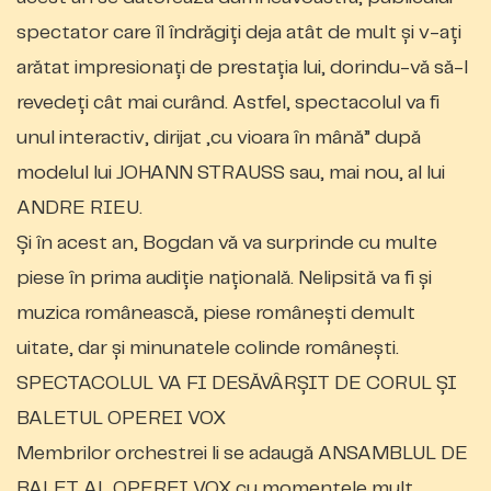
spectator care îl îndrăgiți deja atât de mult și v-ați
arătat impresionați de prestația lui, dorindu-vă să-l
revedeți cât mai curând. Astfel, spectacolul va fi
unul interactiv, dirijat „cu vioara în mână” după
modelul lui JOHANN STRAUSS sau, mai nou, al lui
ANDRE RIEU.
Și în acest an, Bogdan vă va surprinde cu multe
piese în prima audiție națională. Nelipsită va fi și
muzica românească, piese românești demult
uitate, dar și minunatele colinde românești.
SPECTACOLUL VA FI DESĂVÂRȘIT DE CORUL ȘI
BALETUL OPEREI VOX
Membrilor orchestrei li se adaugă ANSAMBLUL DE
BALET AL OPEREI VOX cu momentele mult