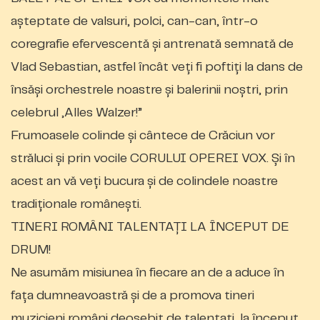
așteptate de valsuri, polci, can-can, într-o
coregrafie efervescentă și antrenată semnată de
Vlad Sebastian, astfel încât veți fi poftiți la dans de
însăși orchestrele noastre și balerinii noștri, prin
celebrul „Alles Walzer!”
Frumoasele colinde și cântece de Crăciun vor
străluci și prin vocile CORULUI OPEREI VOX. Și în
acest an vă veți bucura și de colindele noastre
tradiționale românești.
TINERI ROMÂNI TALENTAȚI LA ÎNCEPUT DE
DRUM!
Ne asumăm misiunea în fiecare an de a aduce în
fața dumneavoastră și de a promova tineri
muzicieni români deosebit de talentați, la început