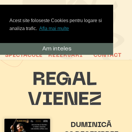
Acest site foloseste Cookies pentru logare si
analiza trafic.
Afla mai multe
Am inteles
SPECTACOLE
REZERVARI
CONTACT
REGAL
VIENEZ
DUMINICĂ